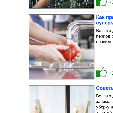
+
Как п
супер
Bот это
период 
правиль
+
Советы
Bот это
занимаю
уборку 
занятий