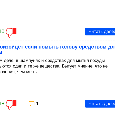
10
Читать дале
роизойдёт если помыть голову средством дл
ы
м деле, в шампунях и средствах для мытья посуды
уются одни и те же вещества. Бытует мнение, что не
начения, чем мыть.
18
1
Читать дале