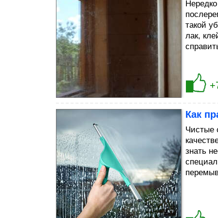
Нередко
послере
такой уб
лак, кл
справит
+
Как п
Чистые 
качеств
знать н
специал
перемыв