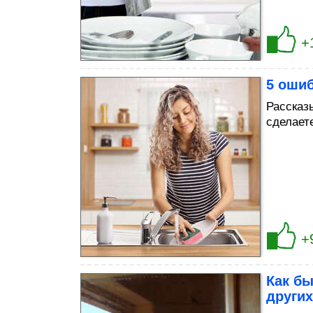
+
5 оши
Рассказ
сделает
+
Как бы
других