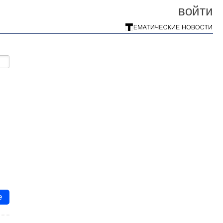
войти
е