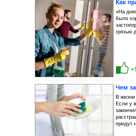
Как п
«На дня
было хо
застопо
грязью 
+
Чем з
В жизни
Если у в
закончи
расстра
придут 