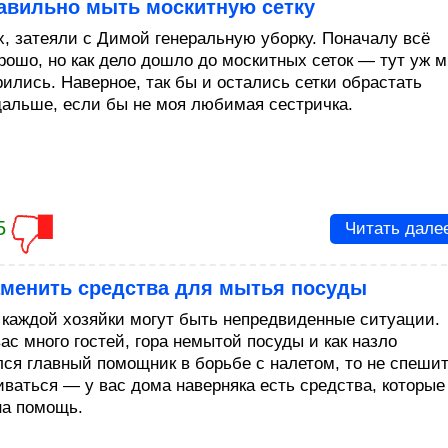
равильно мыть москитную сетку
х, затеяли с Димой генеральную уборку. Поначалу всё
рошо, но как дело дошло до москитных сеток — тут уж 
рились. Наверное, так бы и остались сетки обрастать
дальше, если бы не моя любимая сестричка.
5
Читать дале
аменить средства для мытья посуды
 каждой хозяйки могут быть непредвиденные ситуации.
ас много гостей, гора немытой посуды и как назло
лся главный помощник в борьбе с налетом, то не спеши
иваться — у вас дома наверняка есть средства, которые
на помощь.