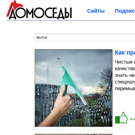
Сайты
Подпис
Как п
Чистые 
качеств
знать н
специал
перемыв
+