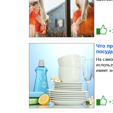
+
Что п
посуд
На само
использ
имеет з
+