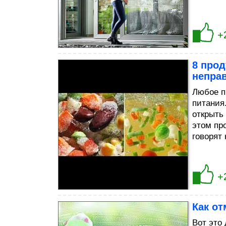
+
8 прод
непра
Любое п
питания.
открыть 
этом пр
говорят 
+
Как от
Bот это 