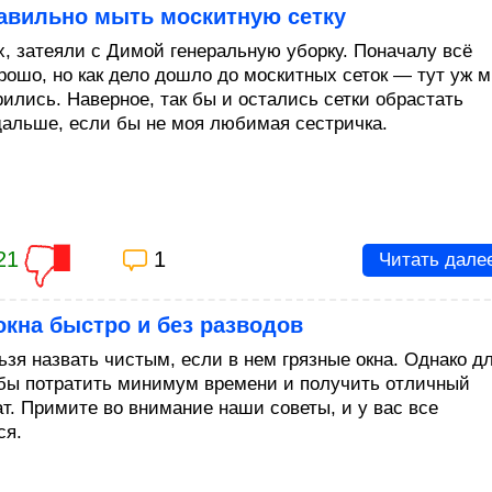
равильно мыть москитную сетку
х, затеяли с Димой генеральную уборку. Поначалу всё
рошо, но как дело дошло до москитных сеток — тут уж 
рились. Наверное, так бы и остались сетки обрастать
дальше, если бы не моя любимая сестричка.
21
1
Читать дале
кна быстро и без разводов
ьзя назвать чистым, если в нем грязные окна. Однако д
обы потратить минимум времени и получить отличный
ат. Примите во внимание наши советы, и у вас все
ся.