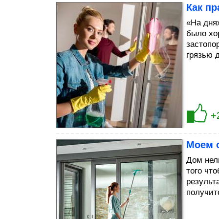
Как п
«На дня
было хо
застопо
грязью 
+
Моем о
Дом нел
того чт
результ
получит