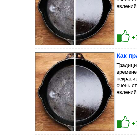
явлений
+
Как пр
Традици
времене
некраси
очень с
явлений
+