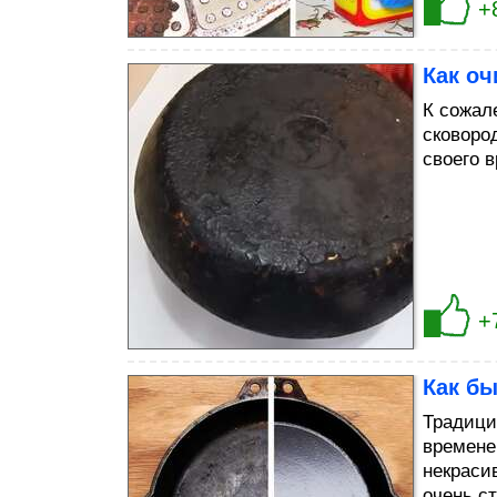
+
Как оч
К сожал
сковород
своего 
+
Как бы
Традици
времене
некраси
очень с