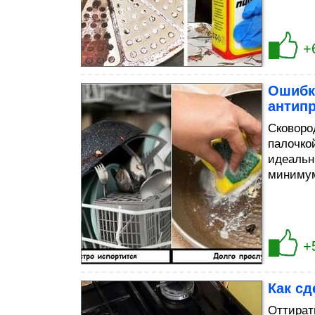
+
Ошибки
антип
Сковоро
палочко
идеальн
минимум
+
Как сд
Оттират