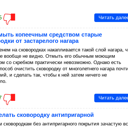
5
Читать дале
тмыть копеечным средством старые
одки от застарелого нагара
енем на сковородках накапливается такой слой нагара, ч
ее вообще не видно. Отмыть его обычным моющим
ом со скребком практически невозможно. Однако есть
пособ очистить сковородку от многолетнего нагара почт
ий, и сделать так, чтобы к ней затем ничего не
ло.
7
Читать дале
елать сковородку антипригарной
м сковородкам без антипригарного покрытия зачастую в