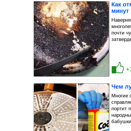
Как от
минут
Наверня
многоле
почти ч
затверд
+
Чем л
Многие 
справля
портит п
народны
бабушки,