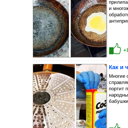
прилипа
и много
обработ
антипри
+
Как и 
Многие 
справля
портит п
народны
бабушки,