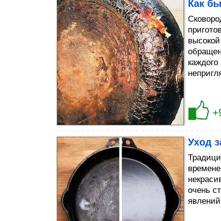
Как бы
Сковоро
пригото
высокой
обращен
каждого
непригл
+
Уход з
Традици
времене
некраси
очень с
явлений