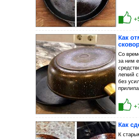
+
Как о
сковор
Со врем
за ним 
средств
легкий с
без усил
прилипа
+
Как сд
К стары