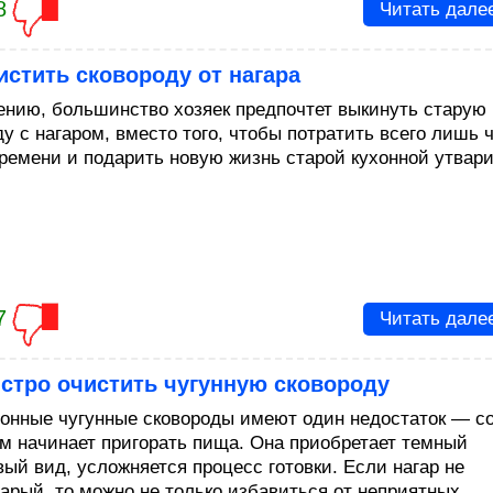
8
Читать дале
истить сковороду от нагара
ению, большинство хозяек предпочтет выкинуть старую
у с нагаром, вместо того, чтобы потратить всего лишь 
времени и подарить новую жизнь старой кухонной утвари
7
Читать дале
стро очистить чугунную сковороду
онные чугунные сковороды имеют один недостаток — с
м начинает пригорать пища. Она приобретает темный
вый вид, усложняется процесс готовки. Если нагар не
тарый, то можно не только избавиться от неприятных