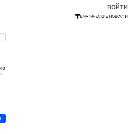
войти
го
е
е