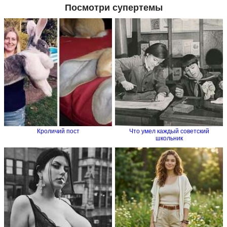
Посмотри супертемы
Кроличий пост
Что умел каждый советский
школьник