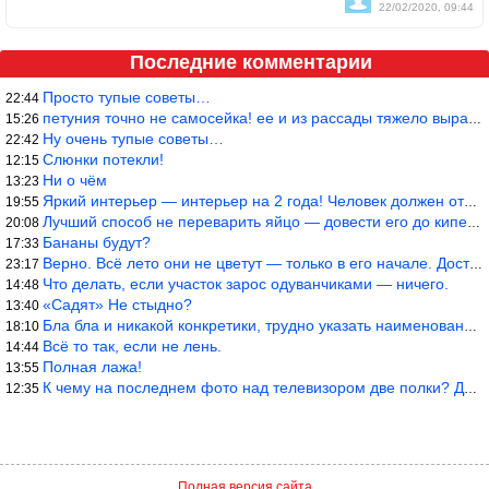
22/02/2020, 09:44
Последние комментарии
Просто тупые советы…
22:44
петуния точно не самосейка! ее и из рассады тяжело вырастить!
15:26
Ну очень тупые советы…
22:42
Слюнки потекли!
12:15
Ни о чём
13:23
Яркий интерьер — интерьер на 2 года! Человек должен отдыхать в с
19:55
Лучший способ не переварить яйцо — довести его до кипения и выкл
20:08
Бананы будут?
17:33
Верно. Всё лето они не цветут — только в его начале. Достаточно
23:17
Что делать, если участок зарос одуванчиками — ничего.
14:48
«Садят» Не стыдно?
13:40
Бла бла и никакой конкретики, трудно указать наименование рекоме
18:10
Всё то так, если не лень.
14:44
Полная лажа!
13:55
К чему на последнем фото над телевизором две полки? Делают интер
12:35
Полная версия сайта