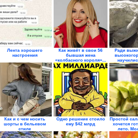
Лента хорошего
Как живёт в свои 56
Ради выжи
настроения
бывшая жена
высокого
«колбасного короля»...
научились
Как и с чем носить
Одно решение стоило
Простой сал
шорты в бельевом
ему $42 млрд
хочется го
стиле
лето. Мо