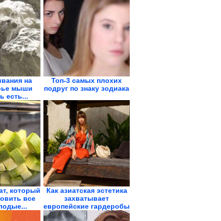
вания на
Топ-3 самых плохих
рье мыши
подруг по знаку зодиака
 есть...
ат, который
Как азиатская эстетика
товить все
захватывает
лодые...
европейские гардеробы