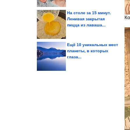
На столе за 15 минут.
Ко
Ленивая закрытая
пицца из лаваша...
выше, чем в...
зарплаты оказались
Российские средние
Ещё 10 уникальных мест
планеты, в которых
глаза...
конкурса...
расчленили участницу
В Подмосковье убили и