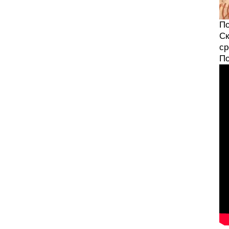
По
Ск
ср
По