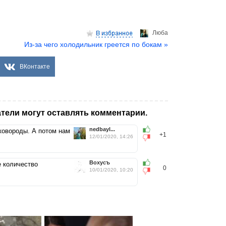
Люба
Из-за чего холодильник греется по бокам »
ВКонтакте
тели могут оставлять комментарии.
nedbayl...
ковороды. А потом нам
+1
12/01/2020, 14:26
Вохусъ
е количество
0
10/01/2020, 10:20