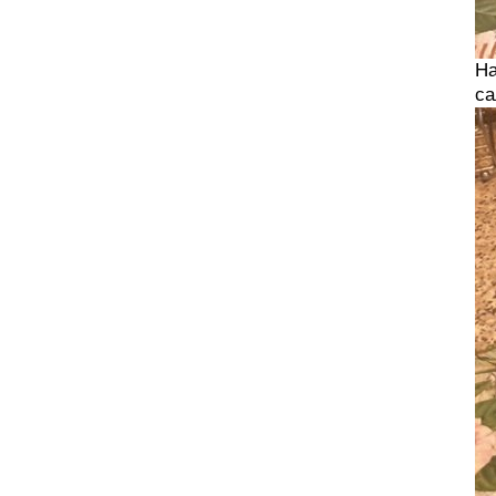
На
са