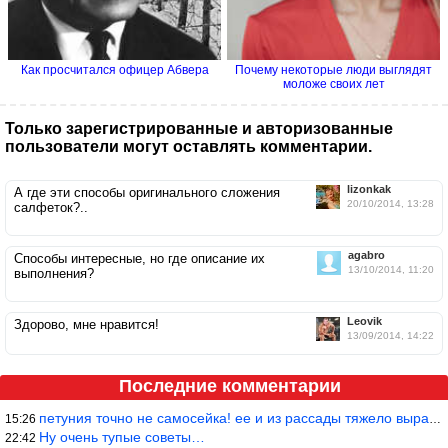
Как просчитался офицер Абвера
Почему некоторые люди выглядят
моложе своих лет
Только зарегистрированные и авторизованные
пользователи могут оставлять комментарии.
lizonkak
А где эти способы оригинального сложения
20/10/2014, 13:28
салфеток?..
agabro
Способы интересные, но где описание их
13/10/2014, 11:20
выполнения?
Leovik
Здорово, мне нравится!
13/09/2014, 14:22
Последние комментарии
петуния точно не самосейка! ее и из рассады тяжело вырастить!
15:26
Ну очень тупые советы…
22:42