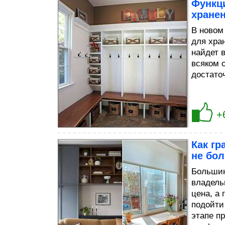
Функц
хране
В новом
для хра
найдет в
всяком 
достато
+
Как гр
не бол
Большин
владель
цена, а
подойти
этапе п