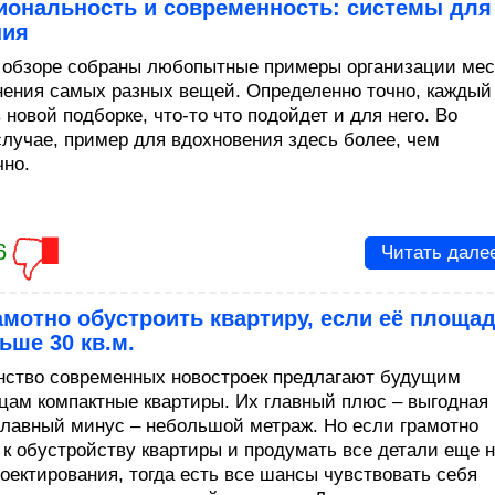
иональность и современность: системы для
ния
 обзоре собраны любопытные примеры организации мес
нения самых разных вещей. Определенно точно, каждый
 новой подборке, что-то что подойдет и для него. Во
случае, пример для вдохновения здесь более, чем
чно.
6
Читать дале
амотно обустроить квартиру, если её площа
ьше 30 кв.м.
ство современных новостроек предлагают будущим
цам компактные квартиры. Их главный плюс – выгодная
 главный минус – небольшой метраж. Но если грамотно
 к обустройству квартиры и продумать все детали еще 
роектирования, тогда есть все шансы чувствовать себя