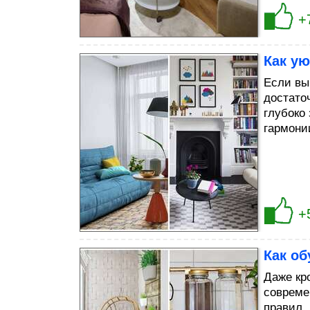
+
Как ую
Если вы
достато
глубоко
гармони
+
Как о
Даже кр
совреме
правил,