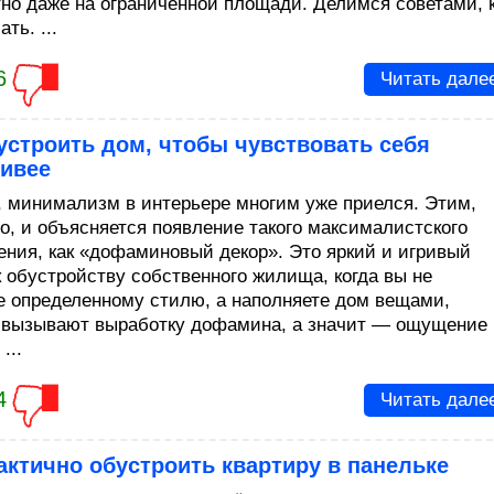
но даже на ограниченной площади. Делимся советами, 
ть. ...
6
Читать дале
устроить дом, чтобы чувствовать себя
ливее
, минимализм в интерьере многим уже приелся. Этим,
о, и объясняется появление такого максималистского
ения, как «дофаминовый декор». Это яркий и игривый
к обустройству собственного жилища, когда вы не
е определенному стилю, а наполняете дом вещами,
 вызывают выработку дофамина, а значит — ощущение
...
4
Читать дале
актично обустроить квартиру в панельке