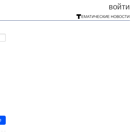
войти
е