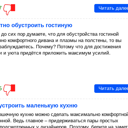
7
Читать дале
тно обустроить гостиную
 до сих пор думаете, что для обустройства гостиной
чно комфортного дивана и плазмы на полстены, то вы
 заблуждаетесь. Почему? Потому что для достижения
и и уюта придётся приложить максимум усилий.
5
Читать дале
бустроить маленькую кухню
ошечную кухню можно сделать максимально комфортно
нной. Ведь главное – придерживаться пары простых
 подсмотренных у дизайнеров. Поэтому, берите на замет