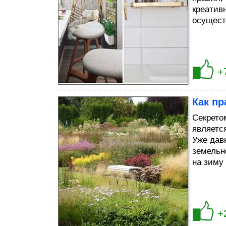
креатив
осущест
+
Как пр
Секрето
являетс
Уже дав
земельн
на зиму 
+