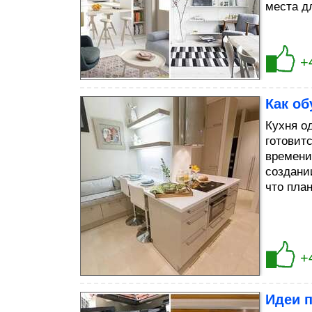
места д
+
Как об
Кухня о
готовитс
времени
создани
что пла
+
Идеи 