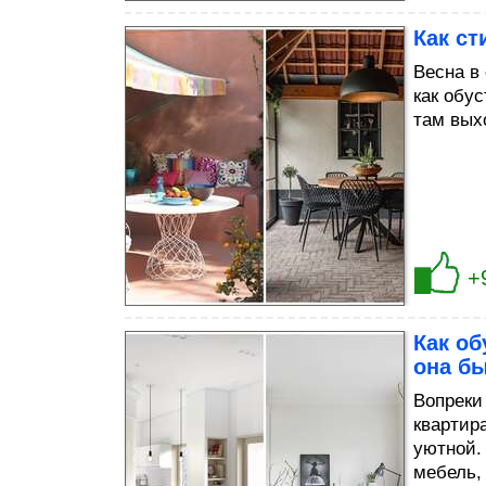
Как ст
Весна в
как обу
там вых
+
Как об
она б
Вопреки
квартир
уютной.
мебель,