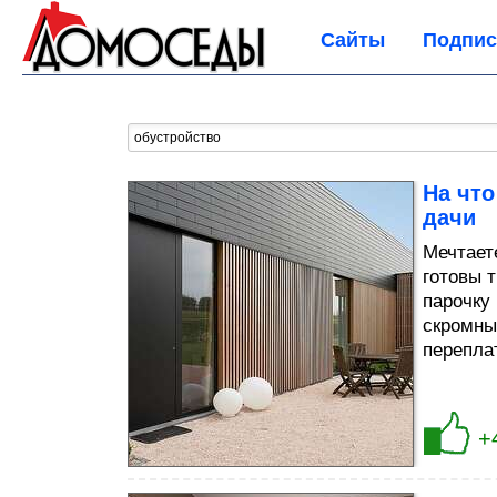
Сайты
Подпис
На что
дачи
Мечтаете
готовы т
парочку
скромны
переплат
+