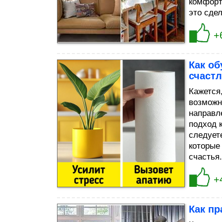
комфорт
это сдела
+
Как об
счаст
Кажется
возможн
направл
подход 
следует
которые
счастья. 
+
Как пр