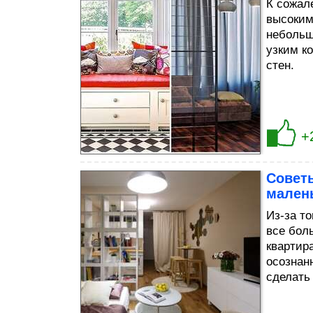
К сожал
высоким
небольш
узким к
стен.
+
Советы
мален
Из-за т
все бол
квартира
осознан
сделать