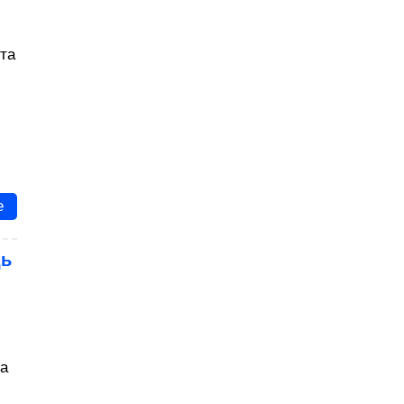
та
е
дь
на