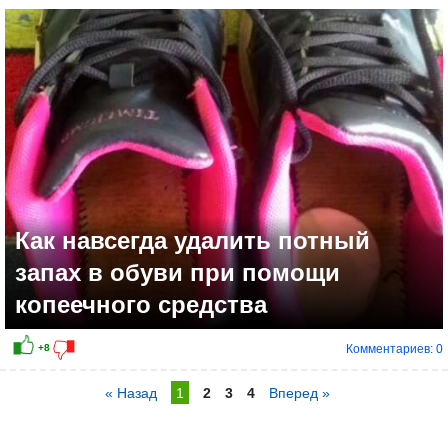
Как навсегда удалить потный
запах в обуви при помощи
копеечного средства
Комментариев: 0
« Назад
1
2
3
4
Вперед »
+3