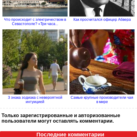
Что происходит с электричеством в
Как просчитался офицер Абвера
Севастополе? «Три часа...
3 знака зодиака с невероятной
Самые крупные производители чая
интуицией
в мире
Только зарегистрированные и авторизованные
пользователи могут оставлять комментарии.
Последние комментарии