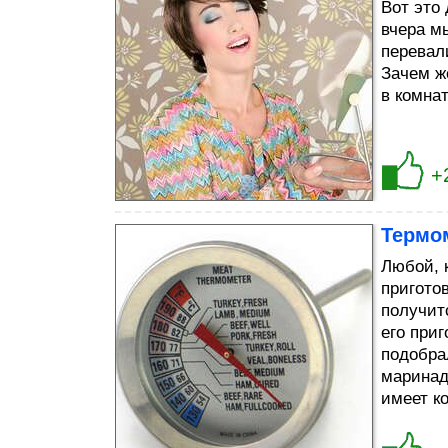
Bот это 
вчера мы
перевал
Зачем ж
в комнат
+
Термом
Любой, 
приготов
получит
его приг
подобра
маринад
имеет ко