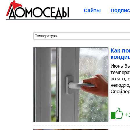
Сайты
Подпис
Как по
конди
Июнь бы
темпера
но что,
неподхо
Спойлер
+