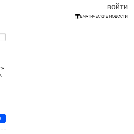
войти
т»
,
е