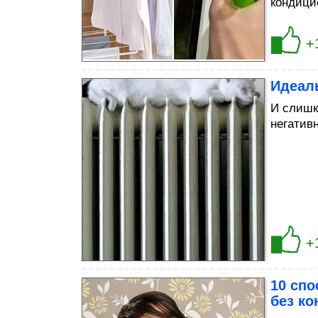
кондици
+
Идеаль
И слишк
негатив
+
10 спо
без к