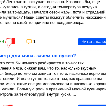
да! Лето часто наступает внезапно. Казалось бы, еще
 кутались в куртки, а сегодня температура воздуха
ила за тридцать. Начался сезон жары, пота и страданий
е мучиться? Наши советы помогут облегчить нахождени
е, где по какой-то причине нет кондиционера.
29
1
Читать дале
етр для мяса: зачем он нужен?
кто хотя бы немного разбирается в тонкостях
ления мяса, скажет вам, что то, насколько вкусным
ся блюдо во многом зависит от того, насколько верно вы
отовили. И дело тут не только в том, как правильно вы
ли мясо, какие специи использовали и насколько хорош
 купили. Большую роль в правильной мясной кулинари
нтроль за температурой внутри куска. ...