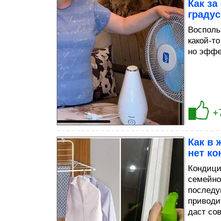
Как за
градус
Восполь
какой-то
но эффе
+
Как в 
нет к
Кондици
семейно
последу
приводит
даст со