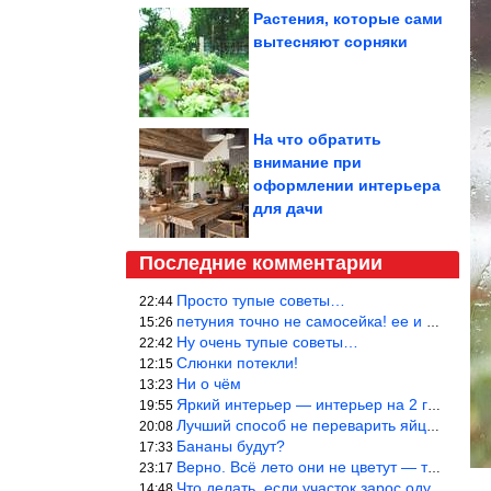
Растения, которые сами
вытесняют сорняки
На что обратить
внимание при
оформлении интерьера
для дачи
Последние комментарии
Просто тупые советы…
22:44
петуния точно не самосейка! ее и из рассады тяжело вырастить!
15:26
Ну очень тупые советы…
22:42
Слюнки потекли!
12:15
Ни о чём
13:23
Яркий интерьер — интерьер на 2 года! Человек должен отдыхать в с
19:55
Лучший способ не переварить яйцо — довести его до кипения и выкл
20:08
Бананы будут?
17:33
Верно. Всё лето они не цветут — только в его начале. Достаточно
23:17
Что делать, если участок зарос одуванчиками — ничего.
14:48