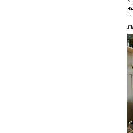
Ут
на
за
Л