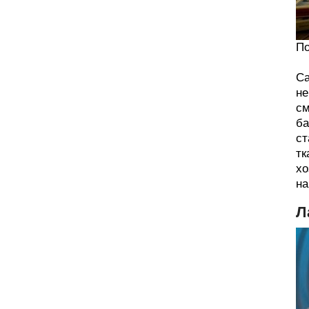
По
Са
не
см
ба
ст
тк
хо
на
Л