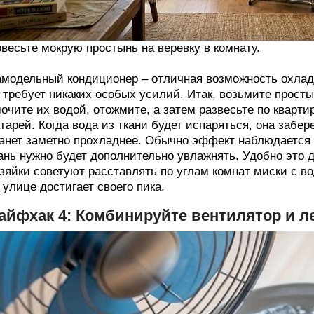
весьте мокрую простынь на веревку в комнату.
модельный кондиционер – отличная возможность охладит
 требует никаких особых усилий. Итак, возьмите прост
очите их водой, отожмите, а затем развесьте по квартир
тарей. Когда вода из ткани будет испаряться, она забер
анет заметно прохладнее. Обычно эффект наблюдается 
ань нужно будет дополнительно увлажнять. Удобно это 
зяйки советуют расставлять по углам комнат миски с во
 улице достигает своего пика.
айфхак 4: Комбинируйте вентилятор и л