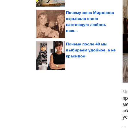
Почему жена Миронова
скрывала свою
настоящую любовь
конкурса...
расчленили участницу
В Подмосковье убили и
всю...
Почему после 40 мы
выбираем удобное, а не
красивое
знаков Зодиака
Полнолуния поглотит
Новый вектор
Чт
пр
ме
об
ус