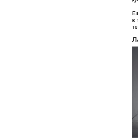
Ещ
в 
те
Л