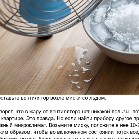
ставьте вентилятор возле миски со льдом.
ворят, что в жару от вентилятора нет никакой пользы, п
 квартире. Это правда. Но если найти прибору другое п
жный микроклимат. Возьмите миску, положите в нее 10-
ким образом, чтобы во включенном состоянии поток воз
биками, воздух будет охлаждаться и разносить по квар