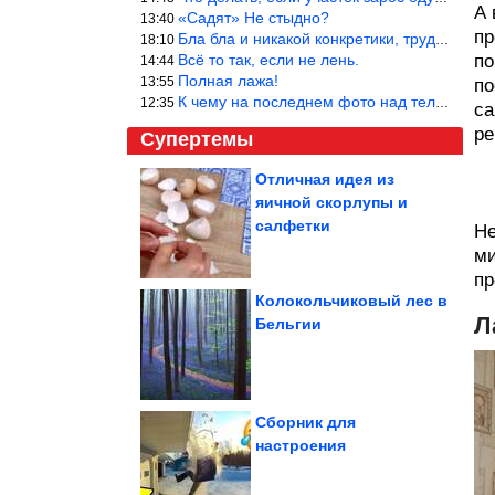
А 
«Садят» Не стыдно?
13:40
пр
Бла бла и никакой конкретики, трудно указать наименование рекоме
18:10
Всё то так, если не лень.
по
14:44
Полная лажа!
13:55
по
К чему на последнем фото над телевизором две полки? Делают интер
12:35
са
ре
Супертемы
Отличная идея из
яичной скорлупы и
Милая вещица из
проволоки и
салфетки
Не
капронового шнура
ми
пр
Колокольчиковый лес в
Л
Бельгии
Чем эксплуатация
гибридного авто
отличается от машины
с...
Сборник для
настроения
Как выбрать психотерапевта, если вы идёте к нему впервые