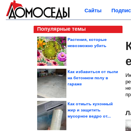
Сайты
Подпис
Популярные темы
Растения, которые
невозможно убить
Как избавиться от пыли
Ию
на бетонном полу в
ре
гараже
не
пр
Как отмыть кухонный
жир и защитить
Л
мусорное ведро от...