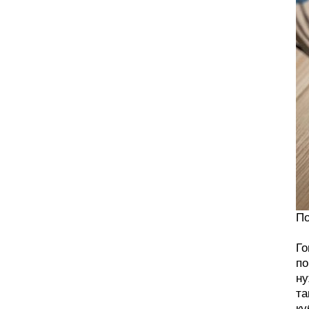
По
Го
по
ну
та
ку