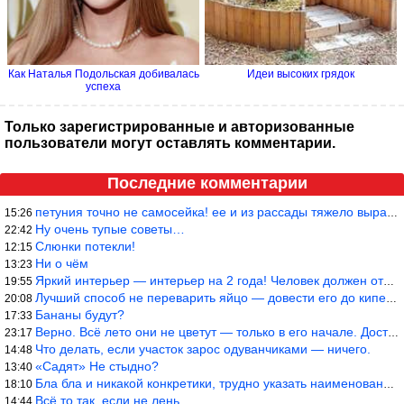
Как Наталья Подольская добивалась
Идеи высоких грядок
успеха
Только зарегистрированные и авторизованные
пользователи могут оставлять комментарии.
Последние комментарии
петуния точно не самосейка! ее и из рассады тяжело вырастить!
15:26
Ну очень тупые советы…
22:42
Слюнки потекли!
12:15
Ни о чём
13:23
Яркий интерьер — интерьер на 2 года! Человек должен отдыхать в с
19:55
Лучший способ не переварить яйцо — довести его до кипения и выкл
20:08
Бананы будут?
17:33
Верно. Всё лето они не цветут — только в его начале. Достаточно
23:17
Что делать, если участок зарос одуванчиками — ничего.
14:48
«Садят» Не стыдно?
13:40
Бла бла и никакой конкретики, трудно указать наименование рекоме
18:10
Всё то так, если не лень.
14:44