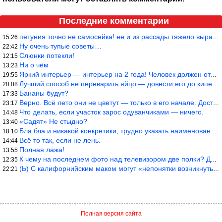
Последние комментарии
петуния точно не самосейка! ее и из рассады тяжело вырастить!
15:26
Ну очень тупые советы…
22:42
Слюнки потекли!
12:15
Ни о чём
13:23
Яркий интерьер — интерьер на 2 года! Человек должен отдыхать в с
19:55
Лучший способ не переварить яйцо — довести его до кипения и выкл
20:08
Бананы будут?
17:33
Верно. Всё лето они не цветут — только в его начале. Достаточно
23:17
Что делать, если участок зарос одуванчиками — ничего.
14:48
«Садят» Не стыдно?
13:40
Бла бла и никакой конкретики, трудно указать наименование рекоме
18:10
Всё то так, если не лень.
14:44
Полная лажа!
13:55
К чему на последнем фото над телевизором две полки? Делают интер
12:35
(Ь) С калифорнийским маком могут «непонятки возникнуть» от РСКН…
22:21
Полная версия сайта