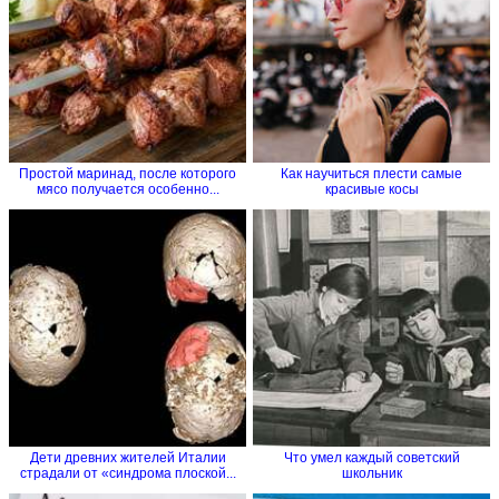
Простой маринад, после которого
Как научиться плести самые
мясо получается особенно...
красивые косы
Дети древних жителей Италии
Что умел каждый советский
страдали от «синдрома плоской...
школьник