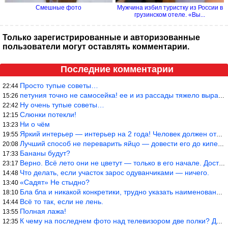
Смешные фото
Мужчина избил туристку из России в
грузинском отеле. «Вы...
Только зарегистрированные и авторизованные
пользователи могут оставлять комментарии.
Последние комментарии
Просто тупые советы…
22:44
петуния точно не самосейка! ее и из рассады тяжело вырастить!
15:26
Ну очень тупые советы…
22:42
Слюнки потекли!
12:15
Ни о чём
13:23
Яркий интерьер — интерьер на 2 года! Человек должен отдыхать в с
19:55
Лучший способ не переварить яйцо — довести его до кипения и выкл
20:08
Бананы будут?
17:33
Верно. Всё лето они не цветут — только в его начале. Достаточно
23:17
Что делать, если участок зарос одуванчиками — ничего.
14:48
«Садят» Не стыдно?
13:40
Бла бла и никакой конкретики, трудно указать наименование рекоме
18:10
Всё то так, если не лень.
14:44
Полная лажа!
13:55
К чему на последнем фото над телевизором две полки? Делают интер
12:35