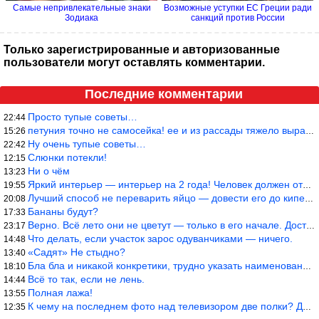
Самые непривлекательные знаки
Возможные уступки ЕС Греции ради
Зодиака
санкций против России
Только зарегистрированные и авторизованные
пользователи могут оставлять комментарии.
Последние комментарии
Просто тупые советы…
22:44
петуния точно не самосейка! ее и из рассады тяжело вырастить!
15:26
Ну очень тупые советы…
22:42
Слюнки потекли!
12:15
Ни о чём
13:23
Яркий интерьер — интерьер на 2 года! Человек должен отдыхать в с
19:55
Лучший способ не переварить яйцо — довести его до кипения и выкл
20:08
Бананы будут?
17:33
Верно. Всё лето они не цветут — только в его начале. Достаточно
23:17
Что делать, если участок зарос одуванчиками — ничего.
14:48
«Садят» Не стыдно?
13:40
Бла бла и никакой конкретики, трудно указать наименование рекоме
18:10
Всё то так, если не лень.
14:44
Полная лажа!
13:55
К чему на последнем фото над телевизором две полки? Делают интер
12:35