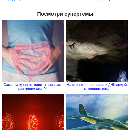
Посмотри супертемы
Самая модная кетодиета вызывает
На стенах пещер нашли ДНК людей
рак кишечника. У...
каменного века