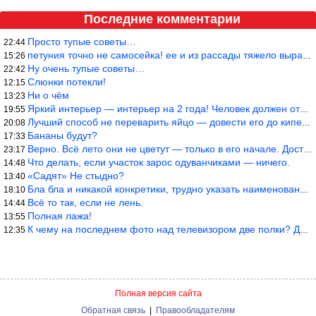
Последние комментарии
Просто тупые советы…
22:44
петуния точно не самосейка! ее и из рассады тяжело вырастить!
15:26
Ну очень тупые советы…
22:42
Слюнки потекли!
12:15
Ни о чём
13:23
Яркий интерьер — интерьер на 2 года! Человек должен отдыхать в с
19:55
Лучший способ не переварить яйцо — довести его до кипения и выкл
20:08
Бананы будут?
17:33
Верно. Всё лето они не цветут — только в его начале. Достаточно
23:17
Что делать, если участок зарос одуванчиками — ничего.
14:48
«Садят» Не стыдно?
13:40
Бла бла и никакой конкретики, трудно указать наименование рекоме
18:10
Всё то так, если не лень.
14:44
Полная лажа!
13:55
К чему на последнем фото над телевизором две полки? Делают интер
12:35
Полная версия сайта
Обратная связь
|
Правообладателям