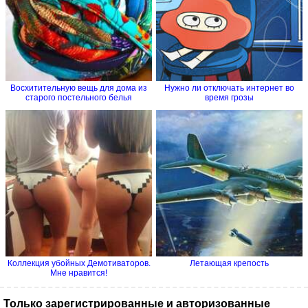
Восхитительную вещь для дома из
Нужно ли отключать интернет во
старого постельного белья
время грозы
Коллекция убойных Демотиваторов.
Летающая крепость
Мне нравится!
Только зарегистрированные и авторизованные