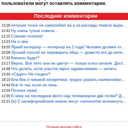
пользователи могут оставлять комментарии.
Последние комментарии
петуния точно не самосейка! ее и из рассады тяжело вырастить!
15:26
Ну очень тупые советы…
22:42
Слюнки потекли!
12:15
Ни о чём
13:23
Яркий интерьер — интерьер на 2 года! Человек должен отдыхать в с
19:55
Лучший способ не переварить яйцо — довести его до кипения и выкл
20:08
Бананы будут?
17:33
Верно. Всё лето они не цветут — только в его начале. Достаточно
23:17
Что делать, если участок зарос одуванчиками — ничего.
14:48
«Садят» Не стыдно?
13:40
Бла бла и никакой конкретики, трудно указать наименование рекоме
18:10
Всё то так, если не лень.
14:44
Полная лажа!
13:55
К чему на последнем фото над телевизором две полки? Делают интер
12:35
(Ь) С калифорнийским маком могут «непонятки возникнуть» от РСКН…
22:21
Полная версия сайта