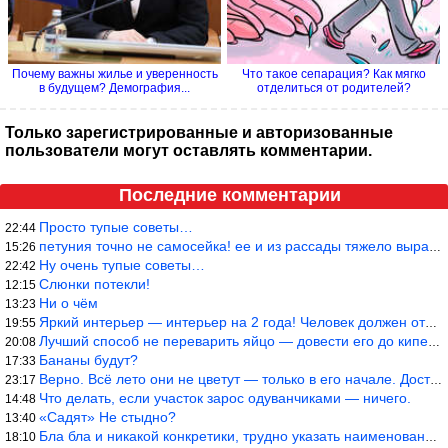
Почему важны жилье и уверенность
Что такое сепарация? Как мягко
в будущем? Демография...
отделиться от родителей?
Только зарегистрированные и авторизованные
пользователи могут оставлять комментарии.
Последние комментарии
Просто тупые советы…
22:44
петуния точно не самосейка! ее и из рассады тяжело вырастить!
15:26
Ну очень тупые советы…
22:42
Слюнки потекли!
12:15
Ни о чём
13:23
Яркий интерьер — интерьер на 2 года! Человек должен отдыхать в с
19:55
Лучший способ не переварить яйцо — довести его до кипения и выкл
20:08
Бананы будут?
17:33
Верно. Всё лето они не цветут — только в его начале. Достаточно
23:17
Что делать, если участок зарос одуванчиками — ничего.
14:48
«Садят» Не стыдно?
13:40
Бла бла и никакой конкретики, трудно указать наименование рекоме
18:10