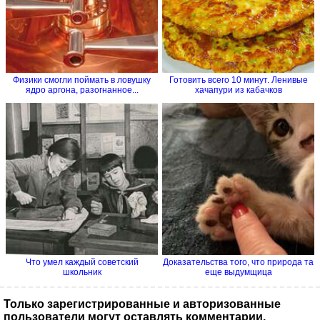
Физики смогли поймать в ловушку
Готовить всего 10 минут. Ленивые
ядро аргона, разогнанное...
хачапури из кабачков
Что умел каждый советский
Доказательства того, что природа та
школьник
еще выдумщица
Только зарегистрированные и авторизованные
пользователи могут оставлять комментарии.