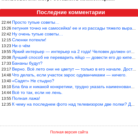
Последние комментарии
Просто тупые советы…
22:44
петуния точно не самосейка! ее и из рассады тяжело вырастить!
15:26
Ну очень тупые советы…
22:42
Слюнки потекли!
12:15
Ни о чём
13:23
Яркий интерьер — интерьер на 2 года! Человек должен отдыхать в с
19:55
Лучший способ не переварить яйцо — довести его до кипения и выкл
20:08
Бананы будут?
17:33
Верно. Всё лето они не цветут — только в его начале. Достаточно
23:17
Что делать, если участок зарос одуванчиками — ничего.
14:48
«Садят» Не стыдно?
13:40
Бла бла и никакой конкретики, трудно указать наименование рекоме
18:10
Всё то так, если не лень.
14:44
Полная лажа!
13:55
К чему на последнем фото над телевизором две полки? Делают интер
12:35
Полная версия сайта