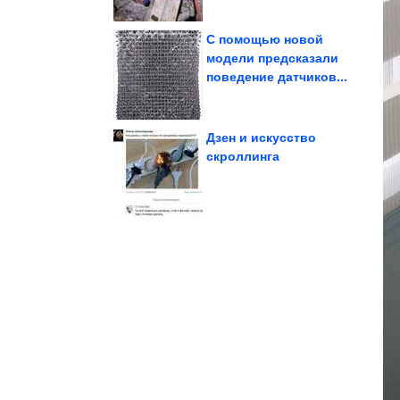
С помощью новой
модели предсказали
поведение датчиков...
в прошлой жизни
Кем знаки Зодиака были
Дзен и искусство
скроллинга
налево - как зубы...
которых сходить
3 знака Зодиака, для