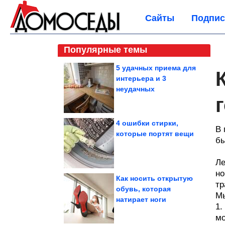
Сайты
Подпис
Популярные темы
5 удачных приема для
интерьера и 3
неудачных
4 ошибки стирки,
В 
которые портят вещи
бы
Ле
но
Как носить открытую
тр
обувь, которая
Мы
натирает ноги
1.
мо