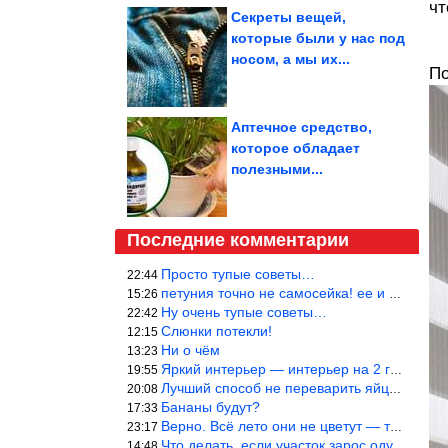
чт
Секреты вещей,
которые были у нас под
носом, а мы их...
По
Аптечное средство,
которое обладает
полезными...
Последние комментарии
Просто тупые советы…
22:44
петуния точно не самосейка! ее и из рассады тяжело вырастить!
15:26
Ну очень тупые советы…
22:42
Слюнки потекли!
12:15
Ни о чём
13:23
Яркий интерьер — интерьер на 2 года! Человек должен отдыхать в с
19:55
Лучший способ не переварить яйцо — довести его до кипения и выкл
20:08
Бананы будут?
17:33
Верно. Всё лето они не цветут — только в его начале. Достаточно
23:17
Что делать, если участок зарос одуванчиками — ничего.
14:48