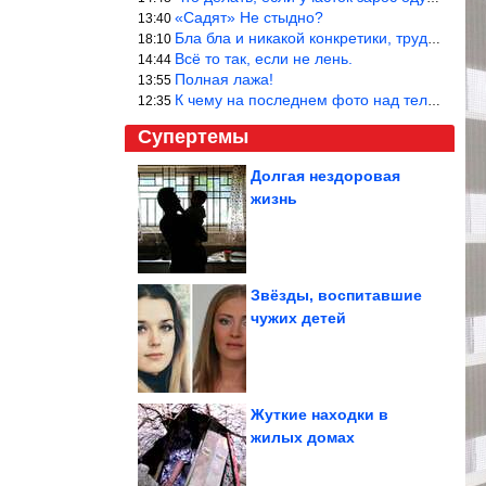
«Садят» Не стыдно?
13:40
Бла бла и никакой конкретики, трудно указать наименование рекоме
18:10
Всё то так, если не лень.
14:44
Полная лажа!
13:55
К чему на последнем фото над телевизором две полки? Делают интер
12:35
Супертемы
Долгая нездоровая
жизнь
Причёски в стиле old
money, которые не
выходят из моды...
Звёзды, воспитавшие
чужих детей
Земля удивительнее,
чем вы думали
Жуткие находки в
жилых домах
Подборка душевных фотографий времён СССР