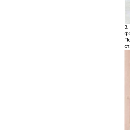
3.
фо
По
ст