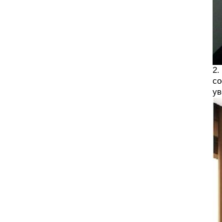
2.
со
ув