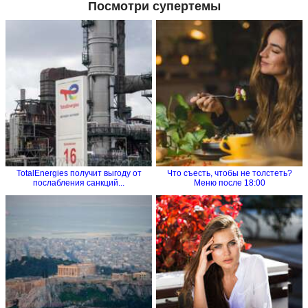
Посмотри супертемы
TotalEnergies получит выгоду от
Что съесть, чтобы не толстеть?
послабления санкций...
Меню после 18:00