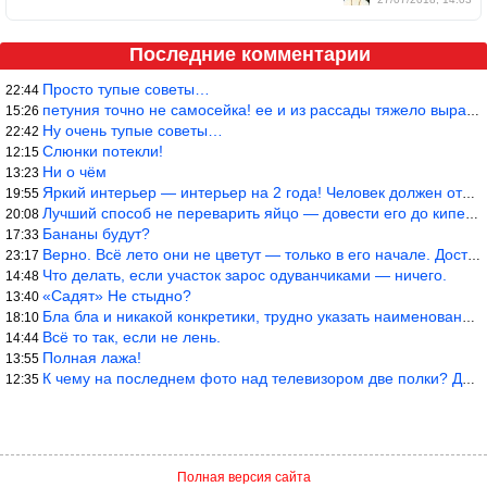
Последние комментарии
Просто тупые советы…
22:44
петуния точно не самосейка! ее и из рассады тяжело вырастить!
15:26
Ну очень тупые советы…
22:42
Слюнки потекли!
12:15
Ни о чём
13:23
Яркий интерьер — интерьер на 2 года! Человек должен отдыхать в с
19:55
Лучший способ не переварить яйцо — довести его до кипения и выкл
20:08
Бананы будут?
17:33
Верно. Всё лето они не цветут — только в его начале. Достаточно
23:17
Что делать, если участок зарос одуванчиками — ничего.
14:48
«Садят» Не стыдно?
13:40
Бла бла и никакой конкретики, трудно указать наименование рекоме
18:10
Всё то так, если не лень.
14:44
Полная лажа!
13:55
К чему на последнем фото над телевизором две полки? Делают интер
12:35
Полная версия сайта