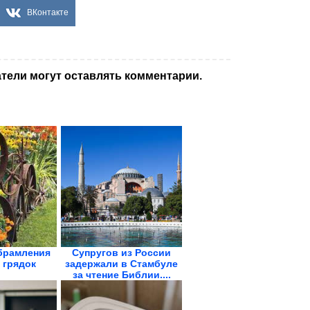
ВКонтакте
тели могут оставлять комментарии.
брамления
Супругов из России
 грядок
задержали в Стамбуле
за чтение Библии....