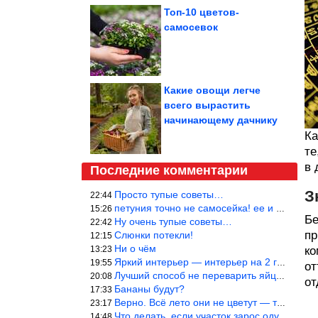
Топ-10 цветов-
самосевок
Какие овощи легче
всего вырастить
начинающему дачнику
Ка
те
в 
Последние комментарии
З
Просто тупые советы…
22:44
петуния точно не самосейка! ее и из рассады тяжело вырастить!
15:26
Бе
Ну очень тупые советы…
22:42
пр
Слюнки потекли!
12:15
Ни о чём
13:23
ко
Яркий интерьер — интерьер на 2 года! Человек должен отдыхать в с
19:55
от
Лучший способ не переварить яйцо — довести его до кипения и выкл
20:08
от
Бананы будут?
17:33
Верно. Всё лето они не цветут — только в его начале. Достаточно
23:17
Что делать, если участок зарос одуванчиками — ничего.
14:48