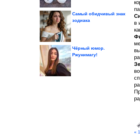
ко
па
Самый обидчивый знак
Си
зодиака
в 
СССР
фотографий времён
ка
Подборка душевных
Ф
ме
Чёрный юмор.
вы
Ржунимагу!
ра
долги до...
З
важно закрыть старые
5 знаков Зодиака, кому
во
сп
ра
Пр
ра
« 