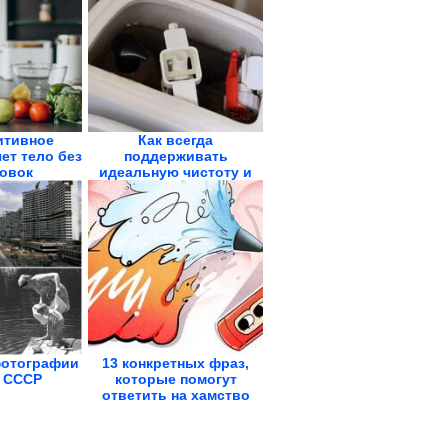
итивное
Как всегда
ет тело без
поддерживать
овок
идеальную чистоту и
свежесть унитаза
отографии
13 конкретных фраз,
 СССР
которые помогут
ответить на хамство