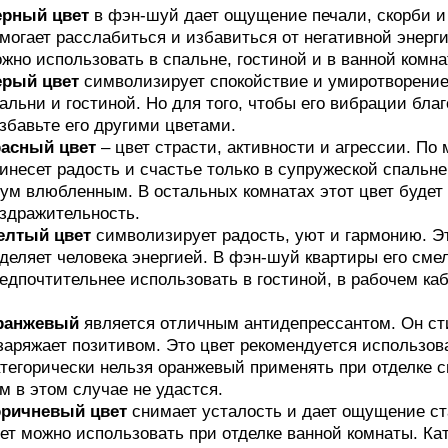
ерный цвет
в фэн-шуй дает ощущение печали, скорби и т
могает расслабиться и избавиться от негативной энерг
жно использовать в спальне, гостиной и в ванной комна
ерый цвет
символизирует спокойствие и умиротворение
альни и гостиной. Но для того, чтобы его вибрации бла
збавьте его другими цветами.
расный цвет
– цвет страсти, активности и агрессии. По
инесет радость и счастье только в супружеской спальне
ум влюбленным. В остальных комнатах этот цвет будет
здражительность.
елтый цвет
символизирует радость, уют и гармонию. Эт
деляет человека энергией. В фэн-шуй квартиры его сме
едпочтительнее использовать в гостиной, в рабочем каб
ранжевый
является отличным антидепрессантом. Он ст
заряжает позитивом. Это цвет рекомендуется использова
тегорически нельзя оранжевый применять при отделке 
м в этом случае не удастся.
оричневый цвет
снимает усталость и дает ощущение ст
ет можно использовать при отделке ванной комнаты. Ка