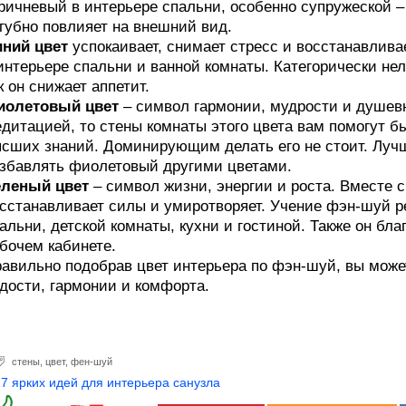
ричневый в интерьере спальни, особенно супружеской –
губно повлияет на внешний вид.
ний цвет
успокаивает, снимает стресс и восстанавлива
интерьере спальни и ванной комнаты. Категорически нель
к он снижает аппетит.
иолетовый цвет
– символ гармонии, мудрости и душевн
дитацией, то стены комнаты этого цвета вам помогут б
сших знаний. Доминирующим делать его не стоит. Лучш
збавлять фиолетовый другими цветами.
еленый цвет
– символ жизни, энергии и роста. Вместе с
сстанавливает силы и умиротворяет. Учение фэн-шуй р
альни, детской комнаты, кухни и гостиной. Также он бла
бочем кабинете.
авильно подобрав цвет интерьера по фэн-шуй, вы може
дости, гармонии и комфорта.
стены
,
цвет
,
фен-шуй
17 ярких идей для интерьера санузла