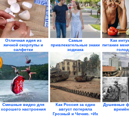
Отличная идея из
Самые
Как инту
яичной скорлупы и
привлекательные знаки
питание меня
салфетки
зодиака
голод
Смешные видео для
Как Россия за один
Душевные ф
хорошего настроения
август потеряла
времён
Грозный и Чечню. «Их
в...