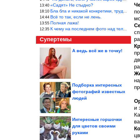
Ч
«Садят» Не стыдно?
13:40
Бла бла и никакой конкретики, трудно указать наименование рекоме
по
18:10
Всё то так, если не лень.
14:44
мо
Полная лажа!
13:55
С
К чему на последнем фото над телевизором две полки? Делают интер
12:35
сп
Супертемы
ра
К
А ведь всё же в точку!
пр
дв
5 ошибок, почему грибы
выходят резиновыми.
Вы всё время...
ра
Ж
на
Подборка интересных
пр
фотографий известных
Рассеянному склерозу
людей
подбирают иммунный
механизм
О
и 
Ка
Интересные горшочки
ва
для цветов своими
К
руками
Когда жизнь кидает такие пасы, что остаётся только мемить
цв