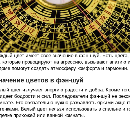
ждый цвет имеет свое значение в фэн-шуй. Есть цвета,
, которые провоцируют на агрессию, вызывают апатию и
доме помогут создать атмосферу комфорта и гармонии.
начение цветов в фэн-шуй
лый цвет излучает энергию радости и добра. Кроме тог
идает бодрости и сил. Последователи фэн-шуй не реко
мнате. Его обязательно нужно разбавлять яркими акце
тенками. Белый цвет нельзя использовать в спальне и г
делке прихожей или ванной комнаты.