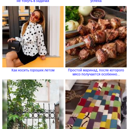
не тонуть в задачах
успеха
Как носить горошек летом
Простой маринад, после которого
мясо получается особенно...