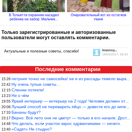
В Тольятти охранник насадил
Очаровательный кот из остатков
ребенка на забор. Мальчик...
ткани
Только зарегистрированные и авторизованные
пользователи могут оставлять комментарии.
krasnoy...
Актуальные и полезные советы, спасибо!
18/03/2017, 08:43
Последние комментарии
петуния точно не самосейка! ее и из рассады тяжело вырастить!
15:26
Ну очень тупые советы…
22:42
Слюнки потекли!
12:15
Ни о чём
13:23
Яркий интерьер — интерьер на 2 года! Человек должен отдыхать в с
19:55
Лучший способ не переварить яйцо — довести его до кипения и выкл
20:08
Бананы будут?
17:33
Верно. Всё лето они не цветут — только в его начале. Достаточно
23:17
Что делать, если участок зарос одуванчиками — ничего.
14:48
«Садят» Не стыдно?
13:40