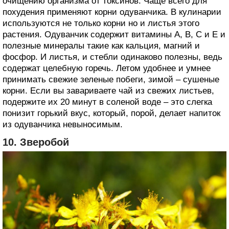
очищению организма от токсинов. Чаще всего для
похудения применяют корни одуванчика. В кулинарии
используются не только корни но и листья этого
растения. Одуванчик содержит витамины А, В, С и Е и
полезные минералы такие как кальция, магний и
фосфор. И листья, и стебли одинаково полезны, ведь
содержат целебную горечь. Летом удобнее и умнее
принимать свежие зеленые побеги, зимой – сушеные
корни. Если вы завариваете чай из свежих листьев,
подержите их 20 минут в соленой воде – это слегка
понизит горький вкус, который, порой, делает напиток
из одуванчика невыносимым.
10. Зверобой