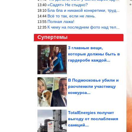
«Садят» Не стыдно?
13:40
Бла бла и никакой конкретики, трудно указать наименование рекоме
18:10
Всё то так, если не лень.
14:44
Полная лажа!
13:55
К чему на последнем фото над телевизором две полки? Делают интер
12:35
Супертемы
3 главные вещи,
которые должны быть в
Нестандартное
использование
гардеробе каждой...
фоторамок
В Подмосковье убили и
расчленили участницу
Что умел каждый
конкурса...
советский школьник
TotalEnergies получит
выгоду от послабления
санкций...
История семейной драмы Леонида Быкова