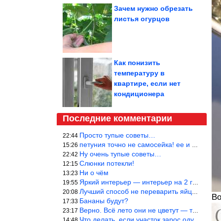
Зачем нужно обрезать
листья огурцов
Как понизить
температуру в
квартире, если нет
кондиционера
Последние комментарии
Просто тупые советы…
22:44
петуния точно не самосейка! ее и из рассады тяжело вырастить!
15:26
Ну очень тупые советы…
22:42
Слюнки потекли!
12:15
Ни о чём
13:23
Яркий интерьер — интерьер на 2 года! Человек должен отдыхать в с
19:55
Лучший способ не переварить яйцо — довести его до кипения и выкл
20:08
Во
Бананы будут?
17:33
Верно. Всё лето они не цветут — только в его начале. Достаточно
23:17
Что делать, если участок зарос одуванчиками — ничего.
14:48