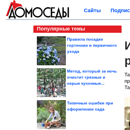
Сайты
Подпис
Популярные темы
Правила посадки
гортензии и первичного
ухода
Метод, который за ночь
Та
очистит грязные и
пр
серые кухонные...
Та
Типичные ошибки при
оформлении сада