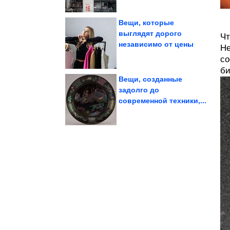
Вещи, которые
выглядят дорого
Чт
независимо от цены
Не
предупреждения
Смех приходит без
со
би
Вещи, созданные
задолго до
современной техники,...
сингулярности
о достижении
Глава OpenAI заявляет