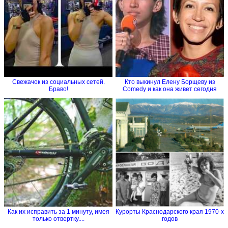
Свежачок из социальных сетей.
Кто выкинул Елену Борщеву из
Браво!
Comedy и как она живет сегодня
Как их исправить за 1 минуту, имея
Курорты Краснодарского края 1970-х
только отвертку....
годов