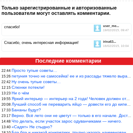
Только зарегистрированные и авторизованные
пользователи могут оставлять комментарии.
user_me...
спасибо!
19/02/2015, 09:47
irina63...
Спасибо, очень интересная информация!
16/02/2015, 10:04
Последние комментарии
Просто тупые советы…
22:44
петуния точно не самосейка! ее и из рассады тяжело вырастить!
15:26
Ну очень тупые советы…
22:42
Слюнки потекли!
12:15
Ни о чём
13:23
Яркий интерьер — интерьер на 2 года! Человек должен отдыхать в с
19:55
Лучший способ не переварить яйцо — довести его до кипения и выкл
20:08
Бананы будут?
17:33
Верно. Всё лето они не цветут — только в его начале. Достаточно
23:17
Что делать, если участок зарос одуванчиками — ничего.
14:48
«Садят» Не стыдно?
13:40
Бла бла и никакой конкретики, трудно указать наименование рекоме
18:10