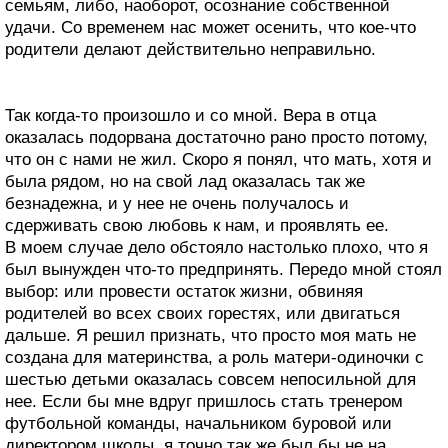
семьям, либо, наоборот, осознание собственной
удачи. Со временем нас может осенить, что кое-что
родители делают действительно неправильно.
Так когда-то произошло и со мной. Вера в отца
оказалась подорвана достаточно рано просто потому,
что он с нами не жил. Скоро я понял, что мать, хотя и
была рядом, но на свой лад оказалась так же
безнадежна, и у нее не очень получалось и
сдерживать свою любовь к нам, и проявлять ее.
В моем случае дело обстояло настолько плохо, что я
был вынужден что-то предпринять. Передо мной стоял
выбор: или провести остаток жизни, обвиняя
родителей во всех своих горестях, или двигаться
дальше. Я решил признать, что просто моя мать не
создана для материнства, а роль матери-одиночки с
шестью детьми оказалась совсем непосильной для
нее. Если бы мне вдруг пришлось стать тренером
футбольной команды, начальником буровой или
директором школы, я точно так же был бы не на