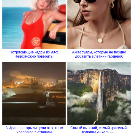
Потрясающие кадры из 90-х.
Аксессуары, которые не поздно
Невозможно поверить!
добавить в летний гардероб
В Иране раскрыли цели ответных
Самый высокий, самый красивый:
ударов по 5 странам
водопад Анхель —...