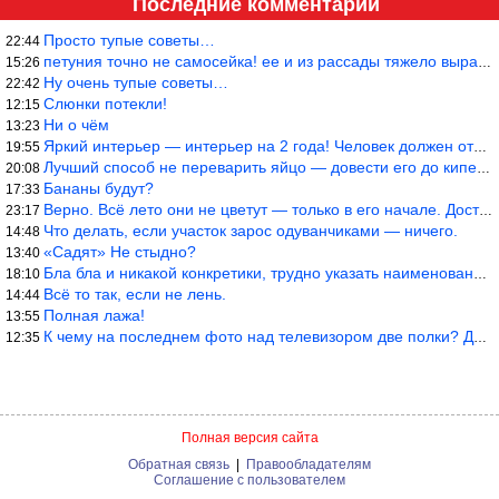
Последние комментарии
Просто тупые советы…
22:44
петуния точно не самосейка! ее и из рассады тяжело вырастить!
15:26
Ну очень тупые советы…
22:42
Слюнки потекли!
12:15
Ни о чём
13:23
Яркий интерьер — интерьер на 2 года! Человек должен отдыхать в с
19:55
Лучший способ не переварить яйцо — довести его до кипения и выкл
20:08
Бананы будут?
17:33
Верно. Всё лето они не цветут — только в его начале. Достаточно
23:17
Что делать, если участок зарос одуванчиками — ничего.
14:48
«Садят» Не стыдно?
13:40
Бла бла и никакой конкретики, трудно указать наименование рекоме
18:10
Всё то так, если не лень.
14:44
Полная лажа!
13:55
К чему на последнем фото над телевизором две полки? Делают интер
12:35
Полная версия сайта
Обратная связь
|
Правообладателям
Соглашение с пользователем