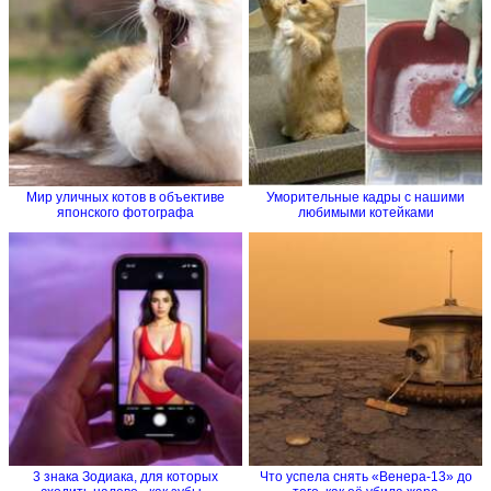
Мир уличных котов в объективе
Уморительные кадры с нашими
японского фотографа
любимыми котейками
3 знака Зодиака, для которых
Что успела снять «Венера-13» до