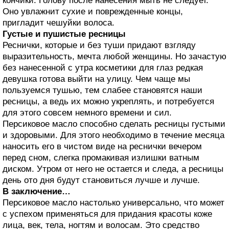
кончики. Голову после нанесения мыть не следует.
Оно увлажнит сухие и поврежденные концы,
пригладит чешуйки волоса.
Густые и пушистые ресницы
Реснички, которые и без туши придают взгляду
выразительность, мечта любой женщины. Но зачастую
без нанесенной с утра косметики для глаз редкая
девушка готова выйти на улицу. Чем чаще мы
пользуемся тушью, тем слабее становятся наши
ресницы, а ведь их можно укреплять, и потребуется
для этого совсем немного времени и сил.
Персиковое масло способно сделать ресницы густыми
и здоровыми. Для этого необходимо в течение месяца
наносить его в чистом виде на реснички вечером
перед сном, слегка промакивая излишки ватным
диском. Утром от него не остается и следа, а ресницы
день ото дня будут становиться лучше и лучше.
В заключение…
Персиковое масло настолько универсально, что может
с успехом применяться для придания красоты коже
лица, век, тела, ногтям и волосам. Это средство