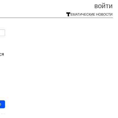
войти
ся
е