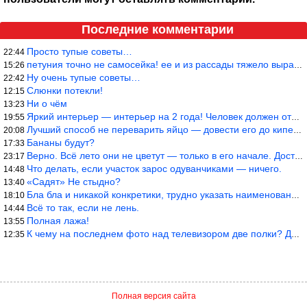
Последние комментарии
Просто тупые советы…
22:44
петуния точно не самосейка! ее и из рассады тяжело вырастить!
15:26
Ну очень тупые советы…
22:42
Слюнки потекли!
12:15
Ни о чём
13:23
Яркий интерьер — интерьер на 2 года! Человек должен отдыхать в с
19:55
Лучший способ не переварить яйцо — довести его до кипения и выкл
20:08
Бананы будут?
17:33
Верно. Всё лето они не цветут — только в его начале. Достаточно
23:17
Что делать, если участок зарос одуванчиками — ничего.
14:48
«Садят» Не стыдно?
13:40
Бла бла и никакой конкретики, трудно указать наименование рекоме
18:10
Всё то так, если не лень.
14:44
Полная лажа!
13:55
К чему на последнем фото над телевизором две полки? Делают интер
12:35
Полная версия сайта