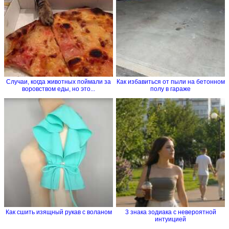
Случаи, когда животных поймали за
Как избавиться от пыли на бетонном
воровством еды, но это...
полу в гараже
Как сшить изящный рукав с воланом
3 знака зодиака с невероятной
интуицией