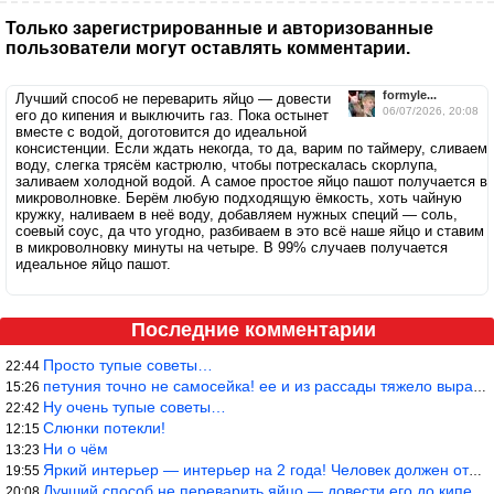
Только зарегистрированные и авторизованные
пользователи могут оставлять комментарии.
formyle...
Лучший способ не переварить яйцо — довести
06/07/2026, 20:08
его до кипения и выключить газ. Пока остынет
вместе с водой, доготовится до идеальной
консистенции. Если ждать некогда, то да, варим по таймеру, сливаем
воду, слегка трясём кастрюлю, чтобы потрескалась скорлупа,
заливаем холодной водой. А самое простое яйцо пашот получается в
микроволновке. Берём любую подходящую ёмкость, хоть чайную
кружку, наливаем в неё воду, добавляем нужных специй — соль,
соевый соус, да что угодно, разбиваем в это всё наше яйцо и ставим
в микроволновку минуты на четыре. В 99% случаев получается
идеальное яйцо пашот.
Последние комментарии
Просто тупые советы…
22:44
петуния точно не самосейка! ее и из рассады тяжело вырастить!
15:26
Ну очень тупые советы…
22:42
Слюнки потекли!
12:15
Ни о чём
13:23
Яркий интерьер — интерьер на 2 года! Человек должен отдыхать в с
19:55
Лучший способ не переварить яйцо — довести его до кипения и выкл
20:08