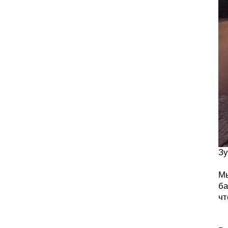
Зу
Мы
ба
чт