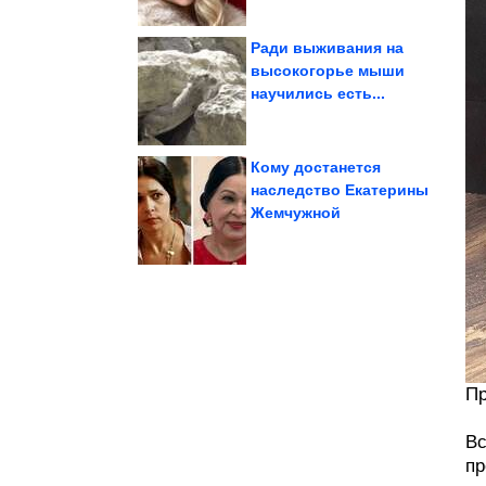
Ради выживания на
высокогорье мыши
научились есть...
разрушат ваше детство
мультфильмах, которые
Теории о
Кому достанется
наследство Екатерины
Жемчужной
карьеру Иры Волковой
Демьяненко разрушил
Как Александр
Пр
Вс
пр