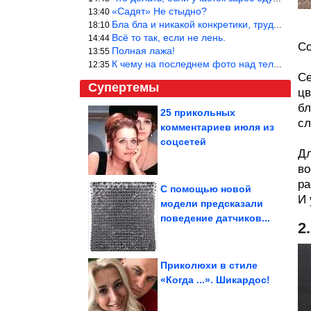
«Садят» Не стыдно?
13:40
Бла бла и никакой конкретики, трудно указать наименование рекоме
18:10
Всё то так, если не лень.
14:44
Со
Полная лажа!
13:55
К чему на последнем фото над телевизором две полки? Делают интер
12:35
Се
Супертемы
цв
бл
25 прикольных
сл
комментариев июля из
Вещи, созданные
задолго до
соцсетей
современной техники,...
Дл
во
ра
С помощью новой
И 
модели предсказали
ДТП. Подборка на
поведение датчиков...
видеорегистратор.
Июль 2026
2
Приколюхи в стиле
«Когда ...». Шикардос!
В реальном времени впервые наблюдали вспышку...