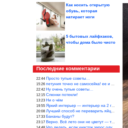
Как носить открытую
обувь, которая
натирает ноги
5 бытовых лайфхаков,
чтобы дома было чисто
Последние комментарии
Просто тупые советы…
22:44
петуния точно не самосейка! ее и из рассады тяжело вырастить!
15:26
Ну очень тупые советы…
22:42
Слюнки потекли!
12:15
Ни о чём
13:23
Яркий интерьер — интерьер на 2 года! Человек должен отдыхать в с
19:55
Лучший способ не переварить яйцо — довести его до кипения и выкл
20:08
Бананы будут?
17:33
Верно. Всё лето они не цветут — только в его начале. Достаточно
23:17
Что делать, если участок зарос одуванчиками — ничего.
14:48