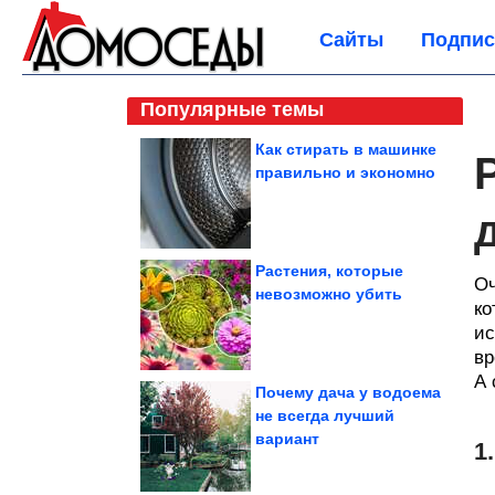
Сайты
Подпис
Популярные темы
Как стирать в машинке
правильно и экономно
Растения, которые
Оч
невозможно убить
ко
ис
вр
А 
Почему дача у водоема
не всегда лучший
вариант
1