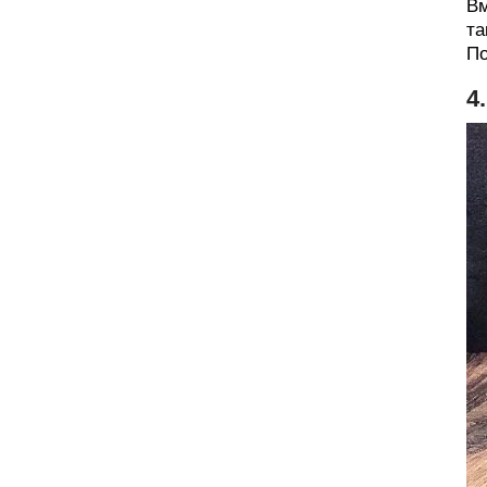
Вм
та
По
4