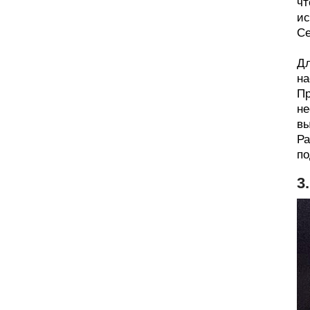
чт
ис
Се
Дл
на
Пр
не
вы
Ра
по
3