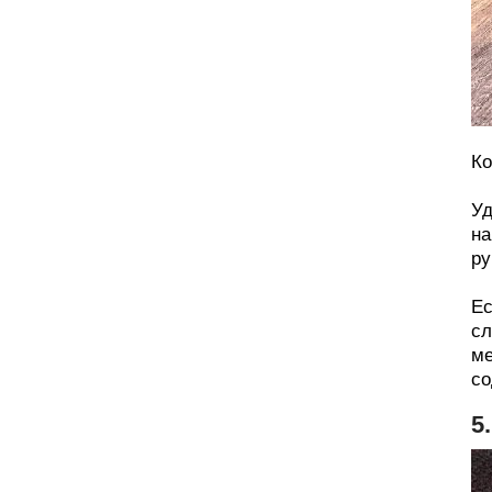
Ко
Уд
на
ру
Ес
сл
ме
со
5