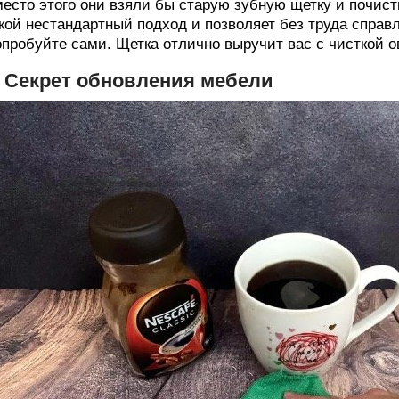
есто этого они взяли бы старую зубную щетку и почис
кой нестандартный подход и позволяет без труда справ
пробуйте сами. Щетка отлично выручит вас с чисткой 
. Секрет обновления мебели