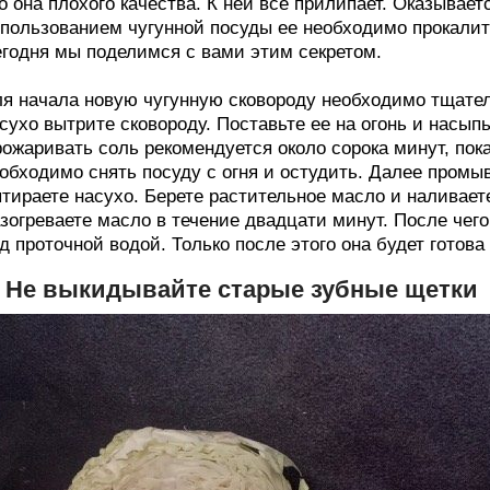
о она плохого качества. К ней все прилипает. Оказываетс
пользованием чугунной посуды ее необходимо прокалит
годня мы поделимся с вами этим секретом.
я начала новую чугунную сковороду необходимо тщат
сухо вытрите сковороду. Поставьте ее на огонь и насып
ожаривать соль рекомендуется около сорока минут, пока
обходимо снять посуду с огня и остудить. Далее промыв
тираете насухо. Берете растительное масло и наливаете 
зогреваете масло в течение двадцати минут. После чег
д проточной водой. Только после этого она будет готова
. Не выкидывайте старые зубные щетки