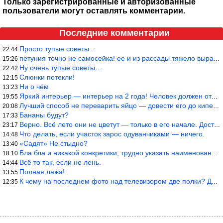
Только зарегистрированные и авторизованные
пользователи могут оставлять комментарии.
Последние комментарии
Просто тупые советы…
22:44
петуния точно не самосейка! ее и из рассады тяжело вырастить!
15:26
Ну очень тупые советы…
22:42
Слюнки потекли!
12:15
Ни о чём
13:23
Яркий интерьер — интерьер на 2 года! Человек должен отдыхать в с
19:55
Лучший способ не переварить яйцо — довести его до кипения и выкл
20:08
Бананы будут?
17:33
Верно. Всё лето они не цветут — только в его начале. Достаточно
23:17
Что делать, если участок зарос одуванчиками — ничего.
14:48
«Садят» Не стыдно?
13:40
Бла бла и никакой конкретики, трудно указать наименование рекоме
18:10
Всё то так, если не лень.
14:44
Полная лажа!
13:55
К чему на последнем фото над телевизором две полки? Делают интер
12:35