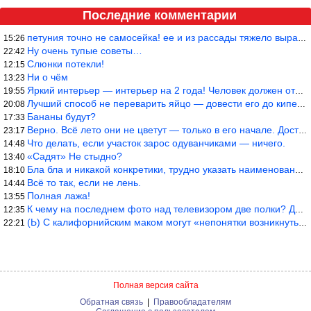
Последние комментарии
петуния точно не самосейка! ее и из рассады тяжело вырастить!
15:26
Ну очень тупые советы…
22:42
Слюнки потекли!
12:15
Ни о чём
13:23
Яркий интерьер — интерьер на 2 года! Человек должен отдыхать в с
19:55
Лучший способ не переварить яйцо — довести его до кипения и выкл
20:08
Бананы будут?
17:33
Верно. Всё лето они не цветут — только в его начале. Достаточно
23:17
Что делать, если участок зарос одуванчиками — ничего.
14:48
«Садят» Не стыдно?
13:40
Бла бла и никакой конкретики, трудно указать наименование рекоме
18:10
Всё то так, если не лень.
14:44
Полная лажа!
13:55
К чему на последнем фото над телевизором две полки? Делают интер
12:35
(Ь) С калифорнийским маком могут «непонятки возникнуть» от РСКН…
22:21
Полная версия сайта
Обратная связь
|
Правообладателям