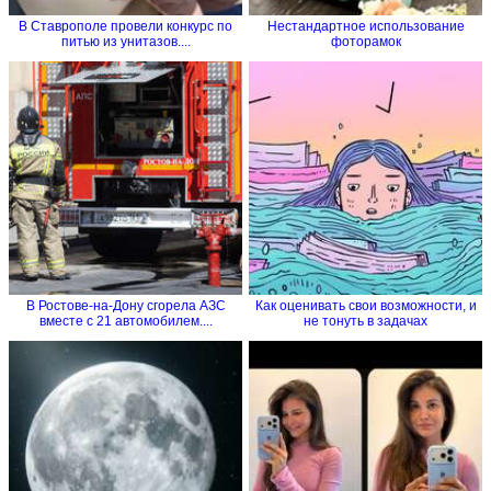
В Ставрополе провели конкурс по
Нестандартное использование
питью из унитазов....
фоторамок
В Ростове-на-Дону сгорела АЗС
Как оценивать свои возможности, и
вместе с 21 автомобилем....
не тонуть в задачах