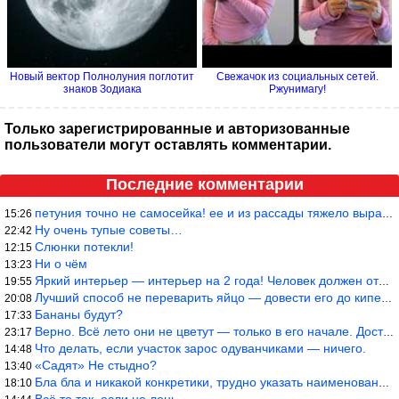
Новый вектор Полнолуния поглотит
Свежачок из социальных сетей.
знаков Зодиака
Ржунимагу!
Только зарегистрированные и авторизованные
пользователи могут оставлять комментарии.
Последние комментарии
петуния точно не самосейка! ее и из рассады тяжело вырастить!
15:26
Ну очень тупые советы…
22:42
Слюнки потекли!
12:15
Ни о чём
13:23
Яркий интерьер — интерьер на 2 года! Человек должен отдыхать в с
19:55
Лучший способ не переварить яйцо — довести его до кипения и выкл
20:08
Бананы будут?
17:33
Верно. Всё лето они не цветут — только в его начале. Достаточно
23:17
Что делать, если участок зарос одуванчиками — ничего.
14:48
«Садят» Не стыдно?
13:40
Бла бла и никакой конкретики, трудно указать наименование рекоме
18:10
Всё то так, если не лень.