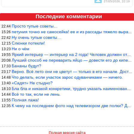
27/05/2026, 22:19
Последние комментарии
Просто тупые советы…
22:44
петуния точно не самосейка! ее и из рассады тяжело вырастить!
15:26
Ну очень тупые советы…
22:42
Слюнки потекли!
12:15
Ни о чём
13:23
Яркий интерьер — интерьер на 2 года! Человек должен отдыхать в с
19:55
Лучший способ не переварить яйцо — довести его до кипения и выкл
20:08
Бананы будут?
17:33
Верно. Всё лето они не цветут — только в его начале. Достаточно
23:17
Что делать, если участок зарос одуванчиками — ничего.
14:48
«Садят» Не стыдно?
13:40
Бла бла и никакой конкретики, трудно указать наименование рекоме
18:10
Всё то так, если не лень.
14:44
Полная лажа!
13:55
К чему на последнем фото над телевизором две полки? Делают интер
12:35
Полная версия сайта