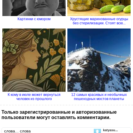
Картинки с юмором
Хрустящие маринованные огурцы
без стерилизации. Стоят всю...
К кому в июле может вернуться
12 самых красивых и необычных
человек из прошлого
пешеходных мостов планеты
Только зарегистрированные и авторизованные
пользователи могут оставлять комментарии.
katyasu...
слова… слова