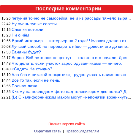
Последние комментарии
петуния точно не самосейка! ее и из рассады тяжело вырастить!
15:26
Ну очень тупые советы…
22:42
Слюнки потекли!
12:15
Ни о чём
13:23
Яркий интерьер — интерьер на 2 года! Человек должен отдыхать в с
19:55
Лучший способ не переварить яйцо — довести его до кипения и выкл
20:08
Бананы будут?
17:33
Верно. Всё лето они не цветут — только в его начале. Достаточно
23:17
Что делать, если участок зарос одуванчиками — ничего.
14:48
«Садят» Не стыдно?
13:40
Бла бла и никакой конкретики, трудно указать наименование рекоме
18:10
Всё то так, если не лень.
14:44
Полная лажа!
13:55
К чему на последнем фото над телевизором две полки? Делают интер
12:35
(Ь) С калифорнийским маком могут «непонятки возникнуть» от РСКН…
22:21
Полная версия сайта
Обратная связь
|
Правообладателям