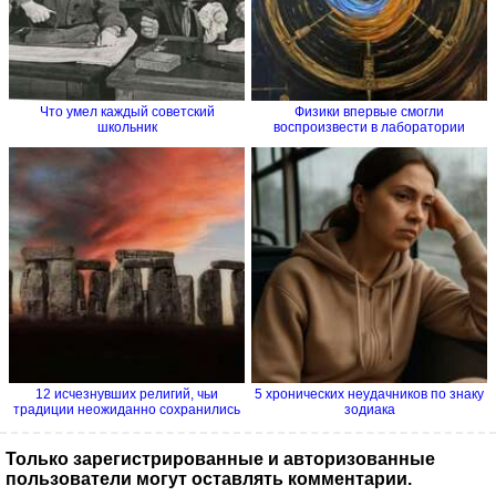
Что умел каждый советский
Физики впервые смогли
школьник
воспроизвести в лаборатории
процесс...
12 исчезнувших религий, чьи
5 хронических неудачников по знаку
традиции неожиданно сохранились
зодиака
Только зарегистрированные и авторизованные
пользователи могут оставлять комментарии.