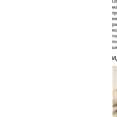
Об
ма
пр
ко
ра
ко
го
по
ш
И