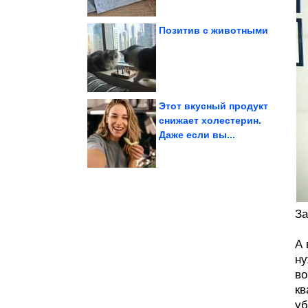
Позитив с животными
госоператора
«мусорного»
cменить главу
Власти собираются
Этот вкусный продукт
снижает холестерин.
Даже если вы...
было...
заготовки, чтобы не
Как правильно делать
За
А 
ну
во
кв
уб