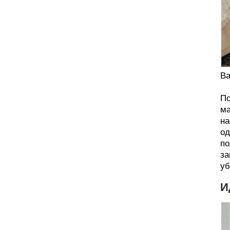
Ва
По
ма
на
од
по
за
уб
И