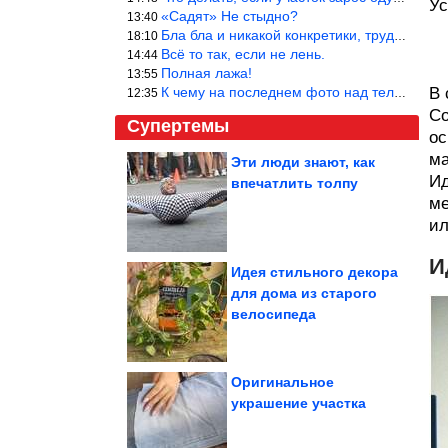
Ус
«Садят» Не стыдно?
13:40
Бла бла и никакой конкретики, трудно указать наименование рекоме
18:10
Всё то так, если не лень.
14:44
Полная лажа!
13:55
К чему на последнем фото над телевизором две полки? Делают интер
В 
12:35
Со
Супертемы
ос
ма
Эти люди знают, как
Ид
впечатлить толпу
Улыбка загружается...
успешно!
ме
ил
И
Идея стильного декора
для дома из старого
5 малоизвестных, но
велосипеда
удивительных мест
планеты, от...
Оригинальное
украшение участка
Какие травы с дачи полезно заваривать вместо чая?