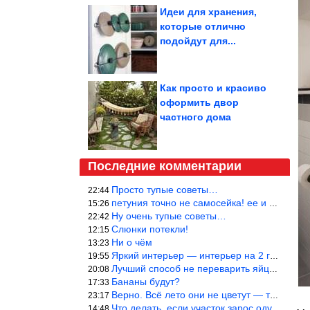
Идеи для хранения,
которые отлично
подойдут для...
Как просто и красиво
оформить двор
частного дома
Последние комментарии
Просто тупые советы…
22:44
петуния точно не самосейка! ее и из рассады тяжело вырастить!
15:26
Ну очень тупые советы…
22:42
Слюнки потекли!
12:15
Ни о чём
13:23
Яркий интерьер — интерьер на 2 года! Человек должен отдыхать в с
19:55
Лучший способ не переварить яйцо — довести его до кипения и выкл
20:08
Бананы будут?
17:33
Верно. Всё лето они не цветут — только в его начале. Достаточно
23:17
Что делать, если участок зарос одуванчиками — ничего.
14:48