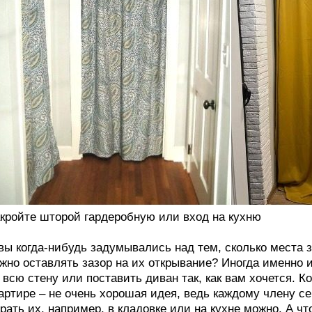
кройте шторой гардеробную или вход на кухню
вы когда-нибудь задумывались над тем, сколько места
жно оставлять зазор на их открывание? Иногда именно 
 всю стену или поставить диван так, как вам хочется. К
артире – не очень хорошая идея, ведь каждому члену с
рать их, например, в кладовке или на кухне можно. А ч