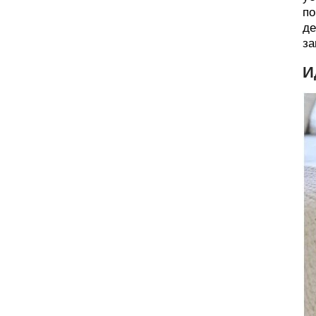
по
де
за
И