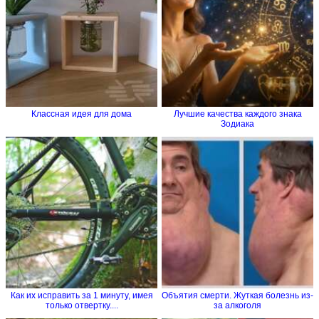
Классная идея для дома
Лучшие качества каждого знака
Зодиака
Как их исправить за 1 минуту, имея
Объятия смерти. Жуткая болезнь из-
только отвертку....
за алкоголя