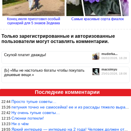
Конец июля приготовил особый
Самые красивые сорта фиалок
сценарий для 5 знаков Зодиака
Только зарегистрированные и авторизованные
пользователи могут оставлять комментарии.
muderka...
Скупой платит дважды!
06/02/2026, 16:28
macsimyu
(Ь) «Мы не настолько богаты чтобы покупать
25/01/2026, 18:06
дешевые вещи.»
Последние комментарии
Просто тупые советы…
22:44
петуния точно не самосейка! ее и из рассады тяжело вырастить!
15:26
Ну очень тупые советы…
22:42
Слюнки потекли!
12:15
Ни о чём
13:23
Яркий интерьер — интерьер на 2 года! Человек должен отдыхать в с
19:55