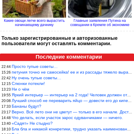
Какие овощи легче всего вырастить
Главные заявления Путина на
начинающему дачнику
совещании в Кремле об экономике
Только зарегистрированные и авторизованные
пользователи могут оставлять комментарии.
Последние комментарии
Просто тупые советы…
22:44
петуния точно не самосейка! ее и из рассады тяжело вырастить!
15:26
Ну очень тупые советы…
22:42
Слюнки потекли!
12:15
Ни о чём
13:23
Яркий интерьер — интерьер на 2 года! Человек должен отдыхать в с
19:55
Лучший способ не переварить яйцо — довести его до кипения и выкл
20:08
Бананы будут?
17:33
Верно. Всё лето они не цветут — только в его начале. Достаточно
23:17
Что делать, если участок зарос одуванчиками — ничего.
14:48
«Садят» Не стыдно?
13:40
Бла бла и никакой конкретики, трудно указать наименование рекоме
18:10