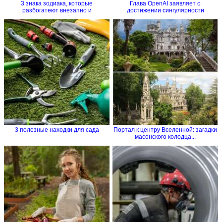
3 знака зодиака, которые
Глава OpenAI заявляет о
разбогатеют внезапно и
достижении сингулярности
стремительно
3 полезные находки для сада
Портал к центру Вселенной: загадки
масонского колодца...