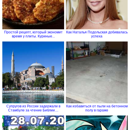
Простой рецепт, который экономит
Как Наталья Подольская добивалась
время у плиты. Куриные...
успеха
Супругов из России задержали в
Как избавиться от пыли на бетонном
Стамбуле за чтение Библии....
полу в гараже