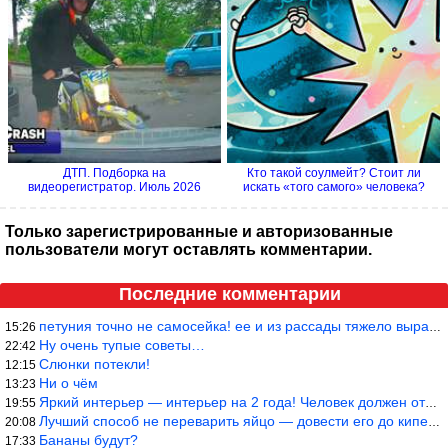
ДТП. Подборка на
Кто такой соулмейт? Стоит ли
видеорегистратор. Июль 2026
искать «того самого» человека?
Только зарегистрированные и авторизованные
пользователи могут оставлять комментарии.
Последние комментарии
петуния точно не самосейка! ее и из рассады тяжело вырастить!
15:26
Ну очень тупые советы…
22:42
Слюнки потекли!
12:15
Ни о чём
13:23
Яркий интерьер — интерьер на 2 года! Человек должен отдыхать в с
19:55
Лучший способ не переварить яйцо — довести его до кипения и выкл
20:08
Бананы будут?
17:33