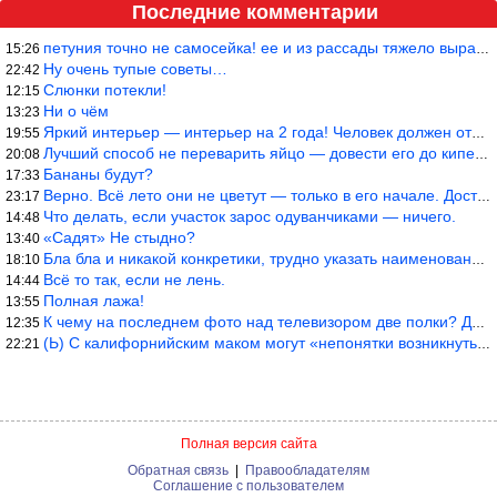
Последние комментарии
петуния точно не самосейка! ее и из рассады тяжело вырастить!
15:26
Ну очень тупые советы…
22:42
Слюнки потекли!
12:15
Ни о чём
13:23
Яркий интерьер — интерьер на 2 года! Человек должен отдыхать в с
19:55
Лучший способ не переварить яйцо — довести его до кипения и выкл
20:08
Бананы будут?
17:33
Верно. Всё лето они не цветут — только в его начале. Достаточно
23:17
Что делать, если участок зарос одуванчиками — ничего.
14:48
«Садят» Не стыдно?
13:40
Бла бла и никакой конкретики, трудно указать наименование рекоме
18:10
Всё то так, если не лень.
14:44
Полная лажа!
13:55
К чему на последнем фото над телевизором две полки? Делают интер
12:35
(Ь) С калифорнийским маком могут «непонятки возникнуть» от РСКН…
22:21
Полная версия сайта
Обратная связь
|
Правообладателям
Соглашение с пользователем