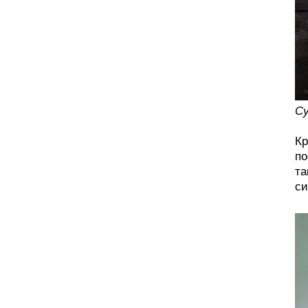
Су
Кр
по
та
си