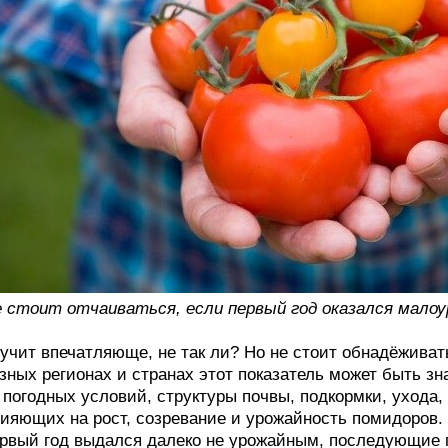
 стоит отчаиваться, если первый год оказался мало
учит впечатляюще, не так ли? Но не стоит обнадёживат
зных регионах и странах этот показатель может быть зн
 погодных условий, структуры почвы, подкормки, ухода,
ияющих на рост, созревание и урожайность помидоров. 
рвый год выдался далеко не урожайным, последующие г