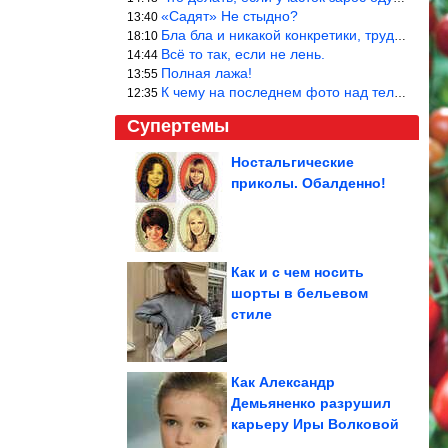
«Садят» Не стыдно?
13:40
Бла бла и никакой конкретики, трудно указать наименование рекоме
18:10
Всё то так, если не лень.
14:44
Полная лажа!
13:55
К чему на последнем фото над телевизором две полки? Делают интер
12:35
Супертемы
Ностальгические
приколы. Обалденно!
Вещи, созданные
задолго до
современной техники,...
Как и с чем носить
шорты в бельевом
Позитив с животными
стиле
Как Александр
Демьяненко разрушил
карьеру Иры Волковой