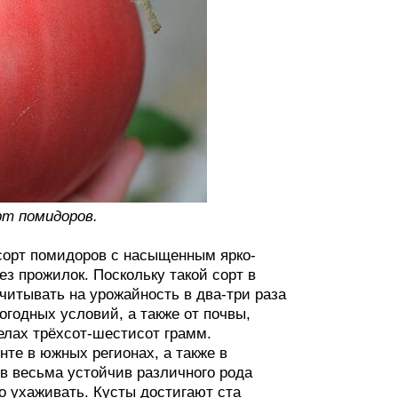
рт помидоров.
 сорт помидоров с насыщенным ярко-
з прожилок. Поскольку такой сорт в
читывать на урожайность в два-три раза
погодных условий, а также от почвы,
делах трёхсот-шестисот грамм.
те в южных регионах, а также в
ов весьма устойчив различного рода
о ухаживать. Кусты достигают ста