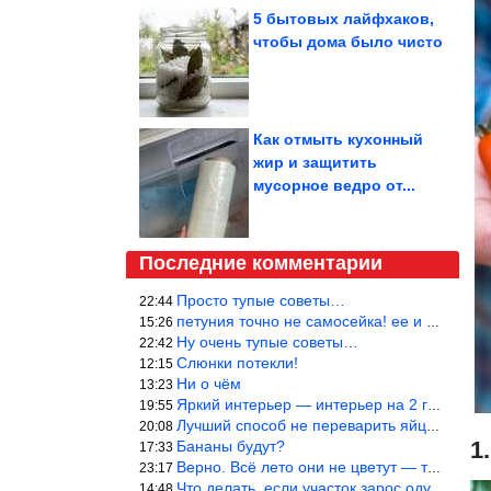
5 бытовых лайфхаков,
чтобы дома было чисто
Как отмыть кухонный
жир и защитить
мусорное ведро от...
Последние комментарии
Просто тупые советы…
22:44
петуния точно не самосейка! ее и из рассады тяжело вырастить!
15:26
Ну очень тупые советы…
22:42
Слюнки потекли!
12:15
Ни о чём
13:23
Яркий интерьер — интерьер на 2 года! Человек должен отдыхать в с
19:55
Лучший способ не переварить яйцо — довести его до кипения и выкл
20:08
1
Бананы будут?
17:33
Верно. Всё лето они не цветут — только в его начале. Достаточно
23:17
Что делать, если участок зарос одуванчиками — ничего.
14:48