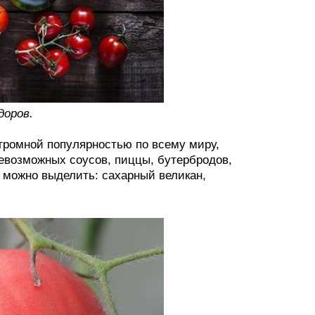
доров.
громной популярностью по всему миру,
севозможных соусов, пиццы, бутербродов,
в можно выделить: сахарный великан,