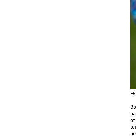
Не
Зв
ра
от
вл
пе