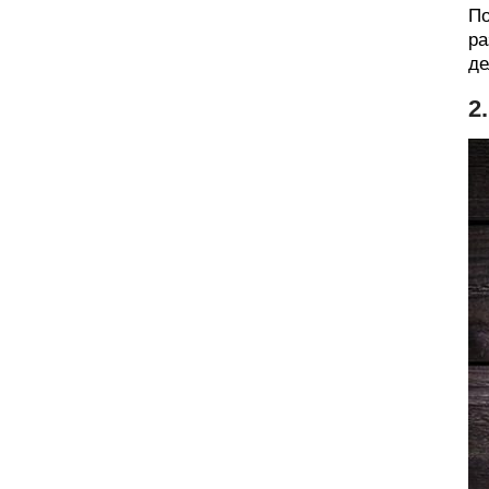
По
ра
де
2