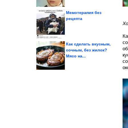
Мемотерапия без
рецепта
Хо
паразитов
Как распознать людей-
Ка
со
Как сделать вкусным,
об
сочным, без жилок?
ку
взрослых....
Мясо на...
неуверенных
вырастают в
Почему «хорошие» дети
со
ок