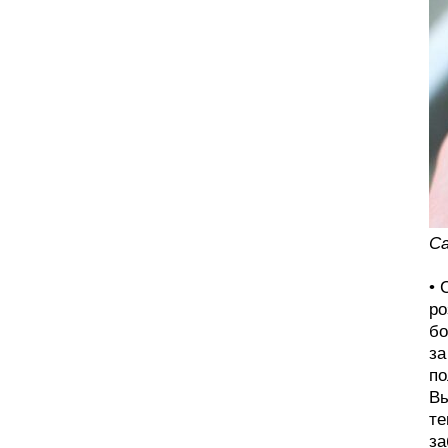
Са
• 
ро
бо
за
по
Вы
те
за