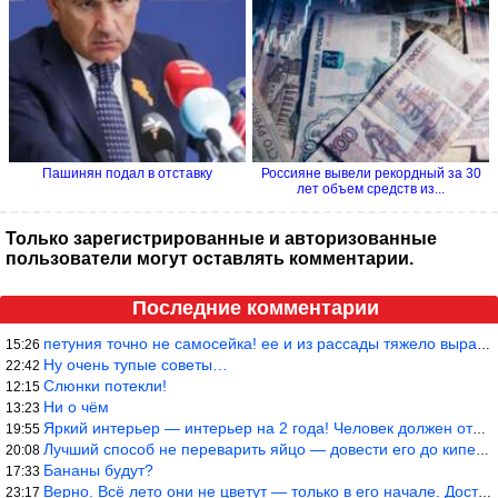
Пашинян подал в отставку
Россияне вывели рекордный за 30
лет объем средств из...
Только зарегистрированные и авторизованные
пользователи могут оставлять комментарии.
Последние комментарии
петуния точно не самосейка! ее и из рассады тяжело вырастить!
15:26
Ну очень тупые советы…
22:42
Слюнки потекли!
12:15
Ни о чём
13:23
Яркий интерьер — интерьер на 2 года! Человек должен отдыхать в с
19:55
Лучший способ не переварить яйцо — довести его до кипения и выкл
20:08
Бананы будут?
17:33
Верно. Всё лето они не цветут — только в его начале. Достаточно
23:17