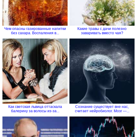
Чем опасны газированные напитки
Какие травы с дачи полезно
без сахара. Воспаления в...
заваривать вместо чая?
Как светская львица оттаскала
Сознание существует вне нас,
балерину за волосы из-за...
считает нейробиолог. Мозг —...