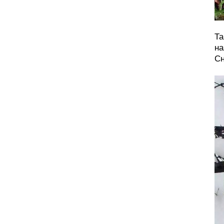
Та
на
Сн