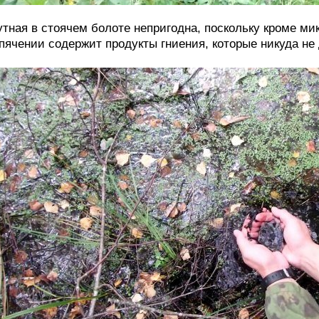
тная в стоячем болоте непригодна, поскольку кроме м
пячении содержит продукты гниения, которые никуда не 