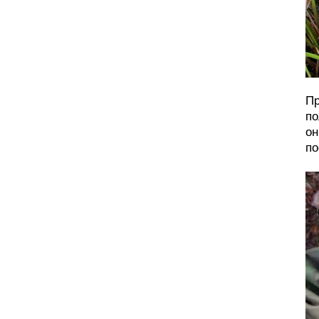
Пр
по
он
по