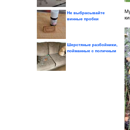
Му
Не выбрасывайте
ки
винные пробки
настроения
Лента хорошего
Шерстяные разбойники,
пойманные с поличным
добивалась успеха
Подольская
Как Наталья