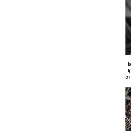
На
Пр
от