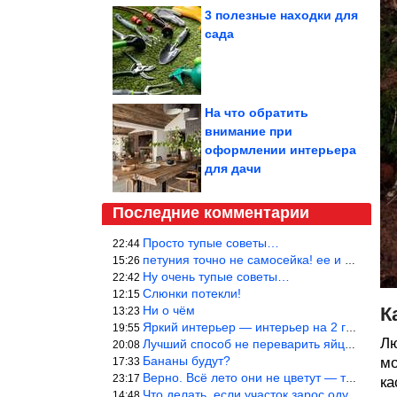
3 полезные находки для
сада
На что обратить
внимание при
оформлении интерьера
для дачи
Последние комментарии
Просто тупые советы…
22:44
петуния точно не самосейка! ее и из рассады тяжело вырастить!
15:26
Ну очень тупые советы…
22:42
Слюнки потекли!
12:15
Ни о чём
К
13:23
Яркий интерьер — интерьер на 2 года! Человек должен отдыхать в с
19:55
Лю
Лучший способ не переварить яйцо — довести его до кипения и выкл
20:08
Бананы будут?
мо
17:33
Верно. Всё лето они не цветут — только в его начале. Достаточно
23:17
ка
Что делать, если участок зарос одуванчиками — ничего.
14:48