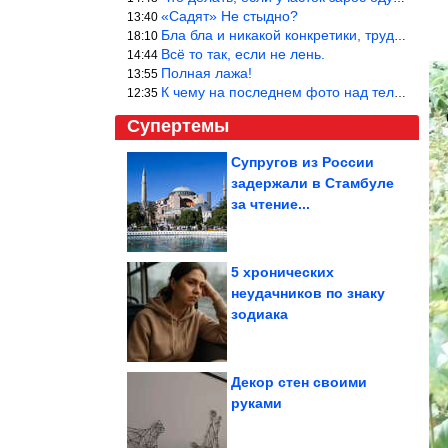
«Садят» Не стыдно?
13:40
Бла бла и никакой конкретики, трудно указать наименование рекоме
18:10
Всё то так, если не лень.
14:44
Полная лажа!
13:55
К чему на последнем фото над телевизором две полки? Делают интер
12:35
Супертемы
Супругов из России
задержали в Стамбуле
На Урале арестовали
одного из
за чтение...
подозреваемых в
избиении...
5 хронических
неудачников по знаку
Очередная ржака
зодиака
недели
Декор стен своими
руками
Что такое сепарация? Как мягко отделиться от родителей?