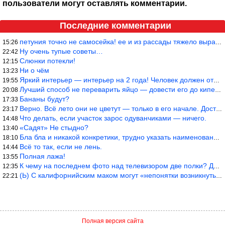
пользователи могут оставлять комментарии.
Последние комментарии
петуния точно не самосейка! ее и из рассады тяжело вырастить!
15:26
Ну очень тупые советы…
22:42
Слюнки потекли!
12:15
Ни о чём
13:23
Яркий интерьер — интерьер на 2 года! Человек должен отдыхать в с
19:55
Лучший способ не переварить яйцо — довести его до кипения и выкл
20:08
Бананы будут?
17:33
Верно. Всё лето они не цветут — только в его начале. Достаточно
23:17
Что делать, если участок зарос одуванчиками — ничего.
14:48
«Садят» Не стыдно?
13:40
Бла бла и никакой конкретики, трудно указать наименование рекоме
18:10
Всё то так, если не лень.
14:44
Полная лажа!
13:55
К чему на последнем фото над телевизором две полки? Делают интер
12:35
(Ь) С калифорнийским маком могут «непонятки возникнуть» от РСКН…
22:21
Полная версия сайта