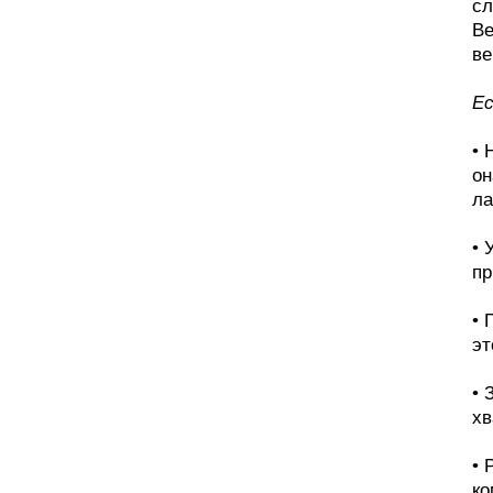
сл
Ве
ве
Ес
• 
он
ла
• 
пр
• 
эт
• 
хв
• 
ко