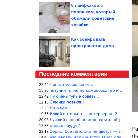
6 лайфхаков с
порошком, который
обожали советские
хозяйки
Как зонировать
пространство дома
Последние комментарии
Просто тупые советы…
22:44
петуния точно не самосейка! ее и из рассады тяжело вырастить!
15:26
Ну очень тупые советы…
22:42
Слюнки потекли!
12:15
Ни о чём
13:23
Яркий интерьер — интерьер на 2 года! Человек должен отдыхать в с
19:55
Лучший способ не переварить яйцо — довести его до кипения и выкл
20:08
Бананы будут?
17:33
Ра
Верно. Всё лето они не цветут — только в его начале. Достаточно
23:17
фу
Что делать, если участок зарос одуванчиками — ничего.
14:48