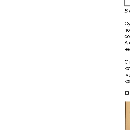
В 
Су
по
со
А 
не
Ст
ко
зд
кр
О