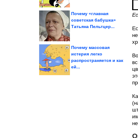
Почему «главная
Ес
советская бабушка»
Татьяна Пельтцер...
Миронова от...
Ес
внуков Андрея
Как сложились судьбы
не
хр
Почему массовая
истерия легко
Во
распространяется и как
вс
в мире
Самые маленькие люди
ей...
цв
эт
пр
Ка
(н
шт
им
не
О