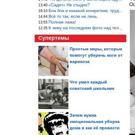
Ош
«Садят» Не стыдно?
13:40
Бла бла и никакой конкретики, трудно указать наименование рекоме
18:10
Всё то так, если не лень.
14:44
Полная лажа!
13:55
К чему на последнем фото над телевизором две полки? Делают интер
12:35
Супертемы
Простые меры, которые
помогут уберечь ноги от
5 малоизвестных, но
удивительных мест
варикоза
планеты, от...
Что умел каждый
советский школьник
Какие запреты были в
советское временя
Зачем нужна
эмоциональная уборка
дома и как её провести
3 знака зодиака с невероятной интуицией