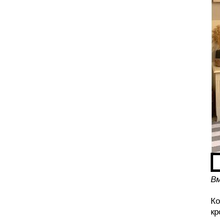
В
Ко
кр