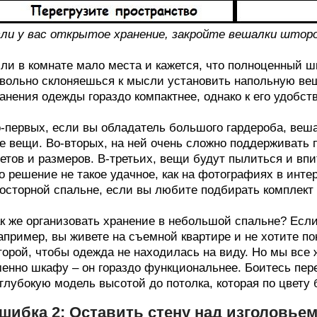
ли у вас открытое хранение, закройте вешалки штор
ли в комнате мало места и кажется, что полноценный 
вольно склоняешься к мысли установить напольную веш
анения одежды гораздо компактнее, однако к его удобст
-первых, если вы обладатель большого гардероба, веша
е вещи. Во-вторых, на ней очень сложно поддерживать 
етов и размеров. В-третьих, вещи будут пылиться и впи
о решение не такое удачное, как на фотографиях в инте
осторной спальне, если вы любите подбирать комплект 
к же организовать хранение в небольшой спальне? Если
апример, вы живете на съемной квартире и не хотите п
орой, чтобы одежда не находилась на виду. Но мы все
енно шкафу – он гораздо функциональнее. Боитесь пер
глубокую модель высотой до потолка, которая по цвету 
шибка 2: Оставить стену над изголовьем