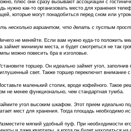
ожно, плюс они сразу вызывают ассоциации с гостинич
дь нужно как-то организовать место для хранения телефо
щей, которые могут понадобиться перед сном или утром
ть несколько вариантом, что делать с пустым прост
Ничего не меняйте. Если вам нужно куда-то положить м
а займет минимум места, и будет смотреться не так гро
мпы можно повесить бра в изголовье.
Установите торшер. Он идеально займет угол, заполнив 
иглушенный свет. Также торшер переключит внимание с 
Поставьте маленький столик, вроде кофейного. Такое ре
ом не менее функционально, чем стандартная тумба.
Займите угол высоким шкафом. Этот прием идеально под
атает мест для хранения. Тогда площадь необходимо и
Разместите мягкий удобный пуф. При необходимости ег
мнаты и даже квартиры, а когда он будет находиться на