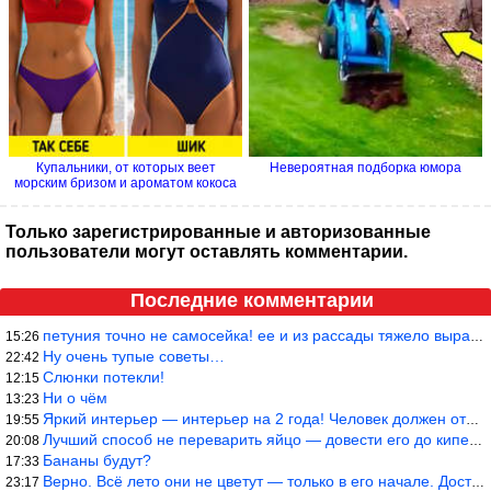
Купальники, от которых веет
Невероятная подборка юмора
морским бризом и ароматом кокоса
Только зарегистрированные и авторизованные
пользователи могут оставлять комментарии.
Последние комментарии
петуния точно не самосейка! ее и из рассады тяжело вырастить!
15:26
Ну очень тупые советы…
22:42
Слюнки потекли!
12:15
Ни о чём
13:23
Яркий интерьер — интерьер на 2 года! Человек должен отдыхать в с
19:55
Лучший способ не переварить яйцо — довести его до кипения и выкл
20:08
Бананы будут?
17:33
Верно. Всё лето они не цветут — только в его начале. Достаточно
23:17